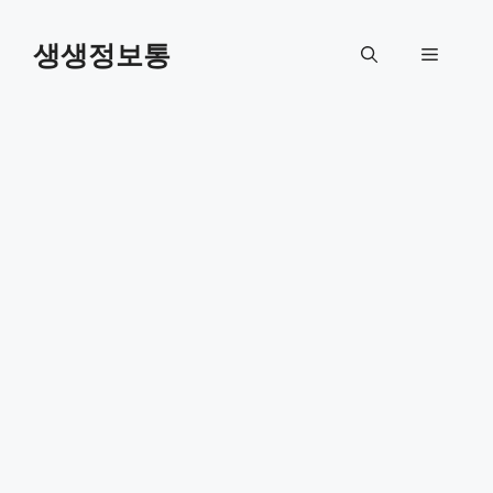
컨
텐
생생정보통
메
츠
로
뉴
건
너
뛰
기