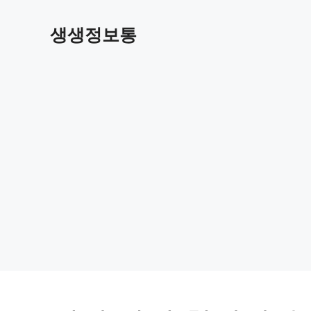
컨
텐
생생정보통
츠
로
건
너
뛰
기