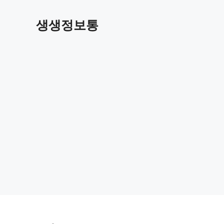
컨
텐
생생정보통
츠
로
건
너
뛰
기