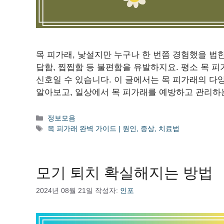
목 피가래, 낯설지만 누구나 한 번쯤 경험했을 법한
답함, 찝찝함 등 불편함을 유발하지요. 평소 목 
신호일 수 있습니다. 이 글에서는 목 피가래의 다
알아보고, 일상에서 목 피가래를 예방하고 관리하
카
정보모음
테
태
목 피가래 완벽 가이드 | 원인, 증상, 치료법
고
그
리
모기 퇴치 확실해지는 방법
2024년 08월 21일
작성자:
인포