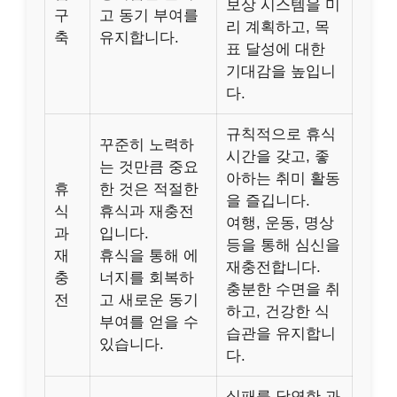
보상 시스템을 미
구
고 동기 부여를
리 계획하고, 목
축
유지합니다.
표 달성에 대한
기대감을 높입니
다.
규칙적으로 휴식
꾸준히 노력하
시간을 갖고, 좋
는 것만큼 중요
아하는 취미 활동
휴
한 것은 적절한
을 즐깁니다.
식
휴식과 재충전
여행, 운동, 명상
과
입니다.
등을 통해 심신을
재
휴식을 통해 에
재충전합니다.
충
너지를 회복하
충분한 수면을 취
전
고 새로운 동기
하고, 건강한 식
부여를 얻을 수
습관을 유지합니
있습니다.
다.
실패를 당연한 과