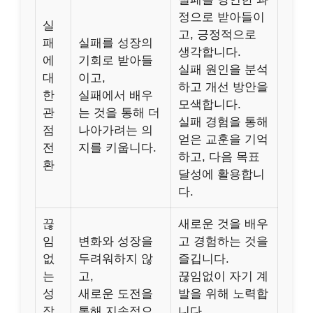
정으로 받아들이
실
고, 긍정적으로
패
실패를 성장의
생각합니다.
에
기회로 받아들
실패 원인을 분석
대
이고,
하고 개선 방안을
한
실패에서 배우
모색합니다.
관
는 것을 통해 더
실패 경험을 통해
점
나아가려는 의
얻은 교훈을 기억
전
지를 키웁니다.
하고, 다음 목표
환
달성에 활용합니
다.
끊
새로운 것을 배우
임
변화와 성장을
고 경험하는 것을
없
두려워하지 않
즐깁니다.
는
고,
끊임없이 자기 계
성
새로운 도전을
발을 위해 노력합
장
통해 지속적으
니다.