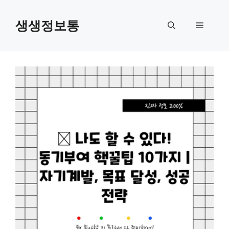
컨
텐
생생정보통
메
츠
로
뉴
건
너
뛰
기