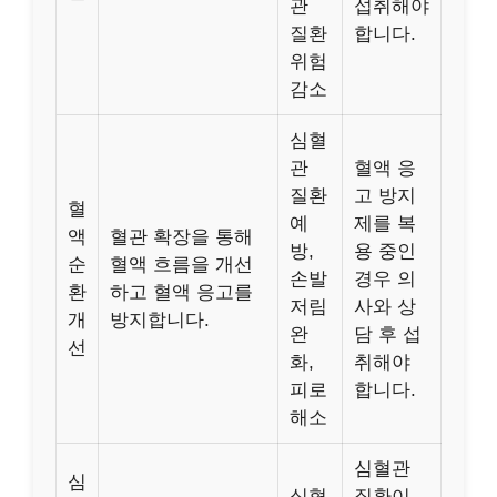
관
섭취해야
질환
합니다.
위험
감소
심혈
관
혈액 응
질환
고 방지
혈
예
제를 복
액
혈관 확장을 통해
방,
용 중인
순
혈액 흐름을 개선
손발
경우 의
환
하고 혈액 응고를
저림
사와 상
개
방지합니다.
완
담 후 섭
선
화,
취해야
피로
합니다.
해소
심혈관
심
심혈
질환이