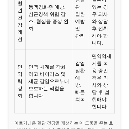
혈
동맥경화증 예방,
관
있는 경
관
심근경색 위험 감
질환
우 의사
건
소, 협심증 증상 완
예방
와 상담
강
화
및
후 섭취
개
관리
해야 합
선
니다.
면역억제
감염
제를 복
면
면역 체계를 강화
질환
용 중인
역
하고 바이러스 및
예
경우 의
력
세균 감염으로부터
방,
사와 상
강
보호하는 역할을
빠른
담 후 섭
화
합니다.
회복
취해야
합니다.
아르기닌은 혈관 건강을 개선하는 데 도움을 주는 효