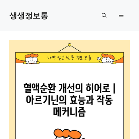
컨
텐
생생정보통
메
츠
로
뉴
건
너
뛰
기