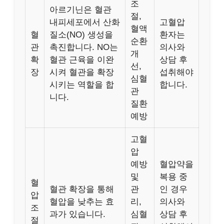
조
아르기닌은 혈관
절,
내피세포에서 산화
고혈압
혈액
혈
질소(NO) 생성을
환자는
순환
관
촉진합니다. NO는
의사와
개
확
혈관 근육을 이완
상담 후
선,
장
시켜 혈관을 확장
섭취해야
심혈
시키는 역할을 합
합니다.
관
니다.
질환
예방
고혈
압
예방
혈압약을
및
복용 중
혈
혈관 확장을 통해
관
인 경우
압
혈압을 낮추는 효
리,
의사와
조
과가 있습니다.
심혈
상담 후
절