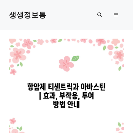
컨
텐
생생정보통
메
츠
로
뉴
건
너
뛰
기