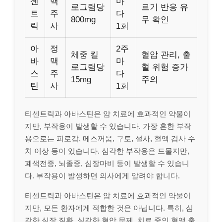
센
맥
마
로그램당
르기 반응 유
트
주
다
800mg
무 확인
릭
사
1회
아
정
2주
체중 킬
혈압 관리, 출
바
맥
마
로그램당
혈 위험 증가
스
주
다
15mg
주의
틴
사
1회
티센트릭과 아바스틴은 암 치료에 효과적인 약물이
지만, 부작용이 발생할 수 있습니다. 가장 흔한 부작
용으로는 피로감, 메스꺼움, 구토, 설사, 혈액 검사 수
치 이상 등이 있습니다. 심각한 부작용은 드물지만,
폐색전증, 뇌졸중, 심장마비 등이 발생할 수 있습니
다. 부작용이 발생하면 의사에게 알려야 합니다.
티센트릭과 아바스틴은 암 치료에 효과적인 약물이
지만, 모든 환자에게 적합한 것은 아닙니다. 특히, 심
각한 심장 질환, 심각한 혈압 문제, 치료 중인 혈액 출