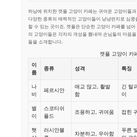
하남에 위치한 캣플 고양이 카페는 귀여운 고양이들과
다양한 종류의 매력적인 고양이들이 냥냥펀치로 심쿵을
할 수 있는 곳이죠. 캣플은 단순한 고양이 카페를 넘어
의 고양이들은 각자의 개성을 뽐내며 손님들의 마음을
들을 소개합니다.
캣플 고양이 카
이
종류
성격
특징
름
나
애교 많고, 활발
긴 털
페르시안
비
함
이
별
스코티쉬
조용하고, 귀여움
접힌 
이
폴드
햇
러시안블
푸른 
차분하고, 우아함