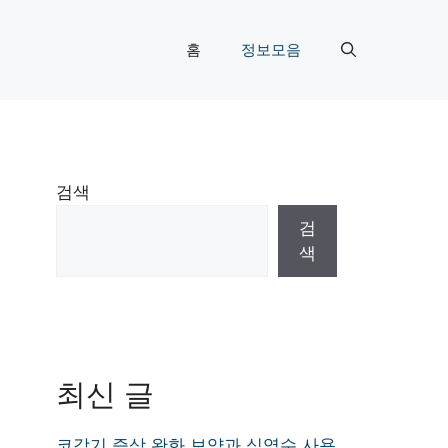
홈
정보모음
검색
검
색
최신 글
코감기 증상 완화 보약과 식염수 사용