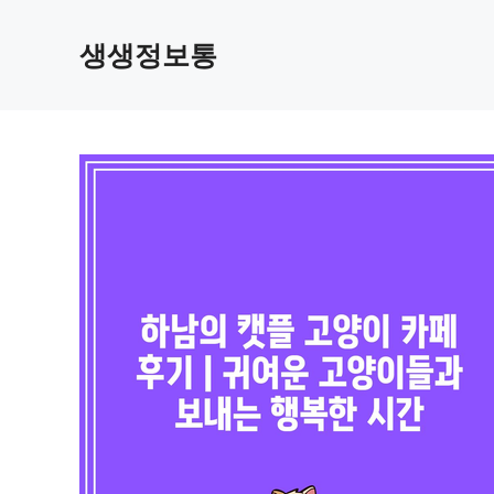
컨
텐
생생정보통
츠
로
건
너
뛰
기