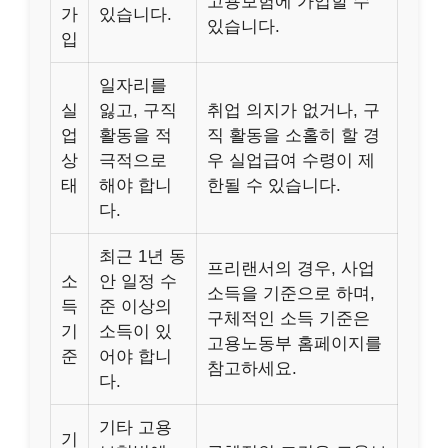
고용보험에 가입할 수
가
있습니다.
있습니다.
입
일자리를
실
잃고, 구직
취업 의지가 없거나, 구
업
활동을 적
직 활동을 소홀히 할 경
상
극적으로
우 실업급여 수령이 제
태
해야 합니
한될 수 있습니다.
다.
최근 1년 동
프리랜서의 경우, 사업
소
안 일정 수
소득을 기준으로 하며,
득
준 이상의
구체적인 소득 기준은
기
소득이 있
고용노동부 홈페이지를
준
어야 합니
참고하세요.
다.
기타 고용
기