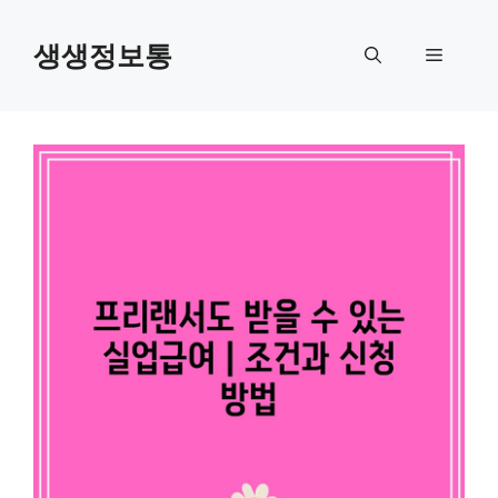
컨
텐
생생정보통
메
츠
로
뉴
건
너
뛰
기