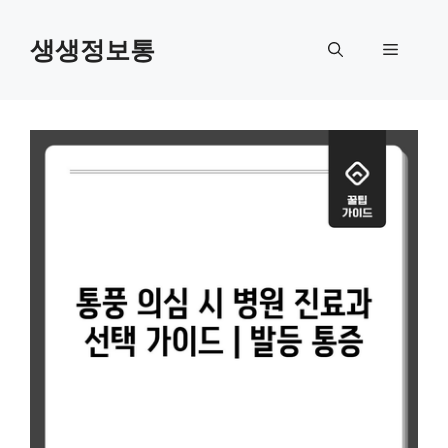
컨
텐
생생정보통
메
츠
로
뉴
건
너
뛰
기