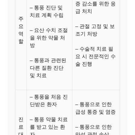
증 감소를 위한 응
– 통풍 진단 및
급 처치
치료 계획 수립
주
요
– 관절 고정 및 보
– 요산 수치 조절
역
조기 처방
을 위한 약물 처
할
방
– 수술적 치료 필
요 시 전문적인 수
– 통풍과 관련된
술 진행
다른 질환 진단
및 치료
– 통풍을 처음 진
단받은 환자
– 통풍으로 인한
급성 통증 및 염증
진
– 통풍 약물 치료
료
를 받고 있는 환
– 통풍으로 인한
대
자
만성 관절 손상