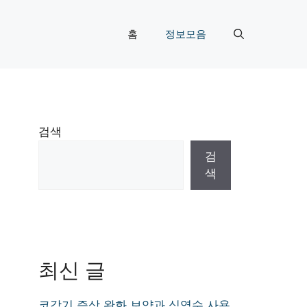
홈
정보모음
검색
검
색
최신 글
코감기 증상 완화 보약과 식염수 사용