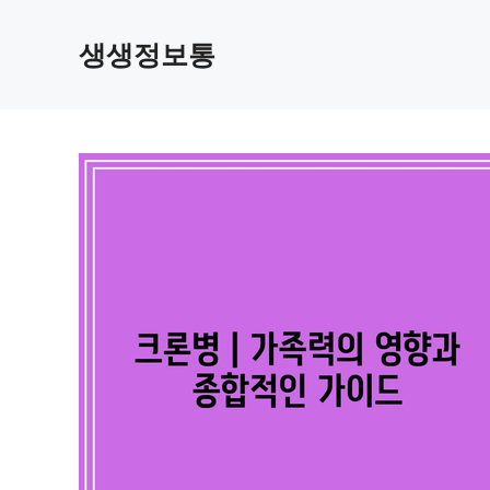
컨
텐
생생정보통
츠
로
건
너
뛰
기