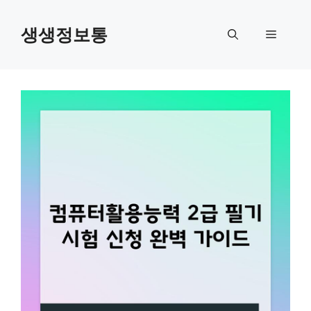
컨
텐
생생정보통
메
츠
로
뉴
건
너
뛰
기