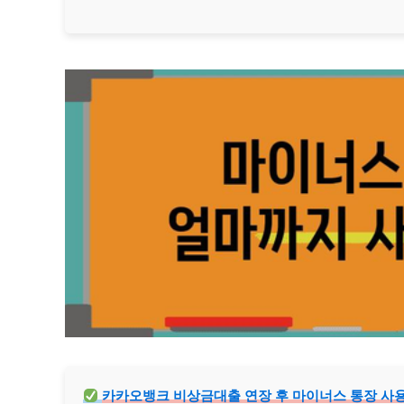
카카오뱅크 비상금대출 연장 후 마이너스 통장 사용