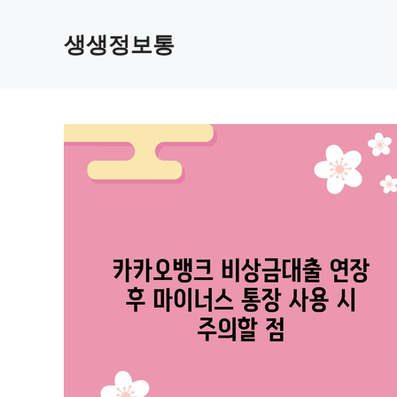
컨
텐
생생정보통
츠
로
건
너
뛰
기