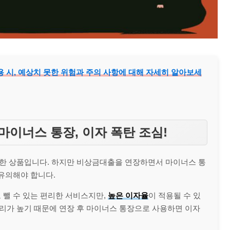
 시, 예상치 못한 위험과 주의 사항에 대해 자세히 알아보세
마이너스 통장, 이자 폭탄 조심!
한 상품입니다. 하지만 비상금대출을 연장하면서 마이너스 통
 유의해야 합니다.
 뺄 수 있는 편리한 서비스지만,
높은 이자율
이 적용될 수 있
리가 높기 때문에 연장 후 마이너스 통장으로 사용하면 이자