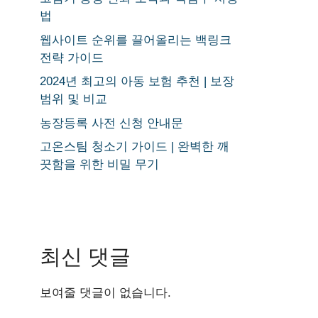
법
웹사이트 순위를 끌어올리는 백링크
전략 가이드
2024년 최고의 아동 보험 추천 | 보장
범위 및 비교
농장등록 사전 신청 안내문
고온스팀 청소기 가이드 | 완벽한 깨
끗함을 위한 비밀 무기
최신 댓글
보여줄 댓글이 없습니다.