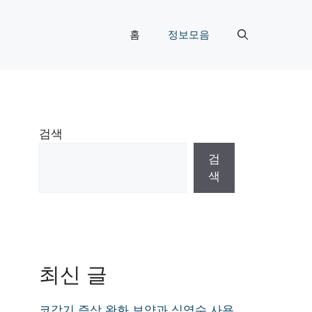
홈
정보모음
검색
검
색
최신 글
코감기 증상 완화 보약과 식염수 사용