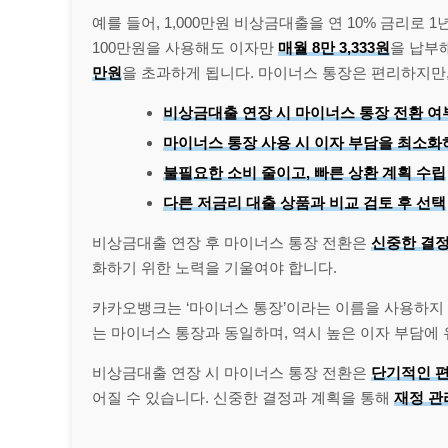
예를 들어, 1,000만원 비상금대출을 연 10% 금리로
100만원을 사용해도 이자만
매월 8만 3,333원
을 납부
만원
을 초과하게 됩니다. 마이너스 통장은 편리하지만,
비상금대출 연장 시 마이너스 통장 전환 여
마이너스 통장 사용 시 이자 부담을 최소화
불필요한 소비 줄이고, 빠른 상환 계획 수립
다른 저금리 대출 상품과 비교 검토 후 선택
비상금대출 연장 후 마이너스 통장 전환은
신중한 결
화하기 위한 노력을 기울여야 합니다.
카카오뱅크는 ‘마이너스 통장’이라는 이름을 사용하지 
는 마이너스 통장과 동일하며, 역시 높은 이자 부담에
비상금대출 연장 시 마이너스 통장 전환은
단기적인 
어질 수 있습니다. 신중한 결정과 계획을 통해
재정 관