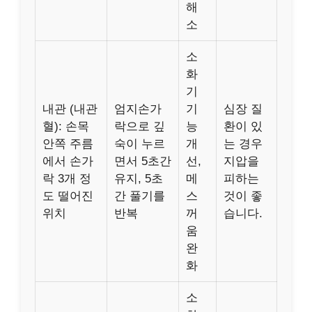
해
소
소
화
기
내관 (내관
엄지손가
기
심장 질
혈): 손목
락으로 깊
능
환이 있
안쪽 주름
숙이 누르
개
는 경우
에서 손가
면서 5초간
선,
지압을
락 3개 정
유지, 5초
메
피하는
도 떨어진
간 풀기를
스
것이 좋
위치
반복
꺼
습니다.
움
완
화
소