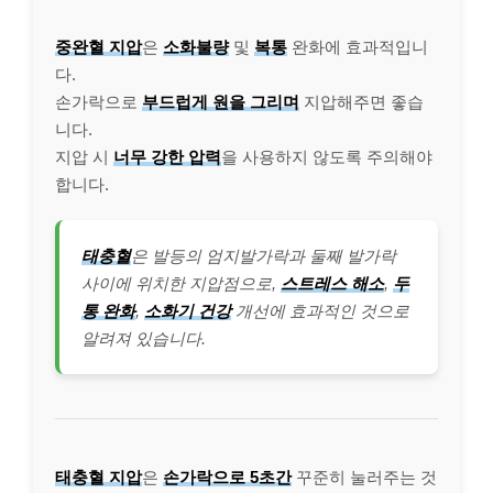
중완혈 지압
은
소화불량
및
복통
완화에 효과적입니
다.
손가락으로
부드럽게 원을 그리며
지압해주면 좋습
니다.
지압 시
너무 강한 압력
을 사용하지 않도록 주의해야
합니다.
태충혈
은 발등의 엄지발가락과 둘째 발가락
사이에 위치한 지압점으로,
스트레스 해소
,
두
통 완화
,
소화기 건강
개선에 효과적인 것으로
알려져 있습니다.
태충혈 지압
은
손가락으로 5초간
꾸준히 눌러주는 것