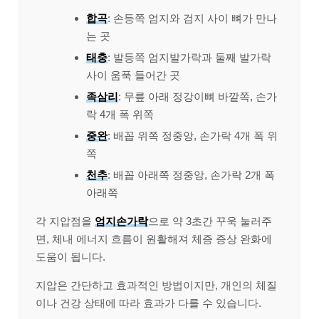
합곡
: 손등쪽 엄지와 검지 사이 뼈가 만나
는 곳
태충
: 발등쪽 엄지발가락과 둘째 발가락
사이 움푹 들어간 곳
족삼리
: 무릎 아래 정강이뼈 바깥쪽, 손가
락 4개 폭 위쪽
중완
: 배꼽 위쪽 정중앙, 손가락 4개 폭 위
쪽
천추
: 배꼽 아래쪽 정중앙, 손가락 2개 폭
아래쪽
각 지압점을
엄지손가락
으로 약 3초간 꾸욱 눌러주
면, 체내 에너지 흐름이 원활해져 체증 증상 완화에
도움이 됩니다.
지압은 간단하고 효과적인 방법이지만, 개인의 체질
이나 건강 상태에 따라 효과가 다를 수 있습니다.