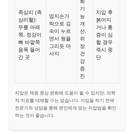
화
기
족삼리 (족
지압 후
엄지손가
능
삼리혈):
붉어지
락으로 깊
개
무릎 아래
거나 통
숙이 누르
선,
쪽, 정강이
증이 심
면서 원을
위
뼈 바깥쪽
할 경우
그리듯 마
장
움푹 들어
즉시 중
사지
건
간 곳
단
강
증
진
지압은 체증 증상 완화에 도움이 될 수 있지만, 의학
적 치료를 대체할 수는 없습니다. 지압을 하기 전에
전문가와 상담을 통해 본인에게 맞는 지압법을 확인
하는 것이 좋습니다.