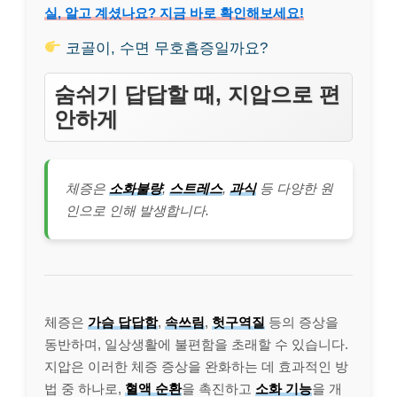
실, 알고 계셨나요? 지금 바로 확인해보세요!
코골이, 수면 무호흡증일까요?
숨쉬기 답답할 때, 지압으로 편
안하게
체증은
소화불량
,
스트레스
,
과식
등 다양한 원
인으로 인해 발생합니다.
체증은
가슴 답답함
,
속쓰림
,
헛구역질
등의 증상을
동반하며, 일상생활에 불편함을 초래할 수 있습니다.
지압은 이러한 체증 증상을 완화하는 데 효과적인 방
법 중 하나로,
혈액 순환
을 촉진하고
소화 기능
을 개