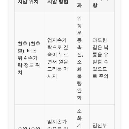
지압 위치
지압 방법
과
항
위
장
운
엄지손가
동
과도한
천추 (천추
락으로 깊
촉
힘은 복
혈): 배꼽
숙이 누르
진,
통을 유
위 4 손가
면서 원을
소
발할 수
락 정도 위
그리듯 마
화
있으므
치
사지
불
로 주의
량
완
화
소
화
엄지손가
기
임산부
중완 (중완
락으로 깊