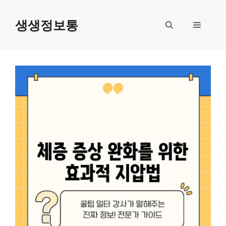
컨
텐
생생정보통
메
츠
로
뉴
건
너
뛰
기