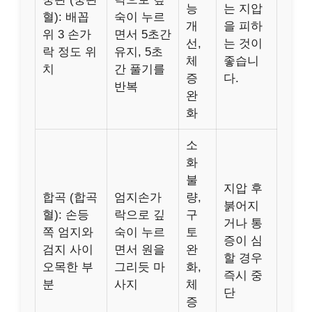
능
는 지압
혈): 배꼽
숙이 누르
개
을 피하
위 3 손가
면서 5초간
선,
는 것이
락 정도 위
유지, 5초
체
좋습니
치
간 풀기를
증
다.
반복
완
화
소
화
불
지압 후
합곡 (합곡
엄지손가
량,
붉어지
혈): 손등
락으로 깊
구
거나 통
쪽 엄지와
숙이 누르
토
증이 심
검지 사이
면서 원을
완
할 경우
오목한 부
그리듯 마
화,
즉시 중
분
사지
체
단
증