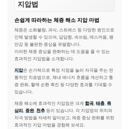
지압법
손쉽게 따라하는 체증 해소 지압 마법
체증은 소화불량, 과식, 스트레스 등 다양한 원인으로
인해 발생할 수 있으며, 답답함, 속쓰림, 메스꺼움, 팽
만감 등 불편한 증상을 유발합니다.
이러한 체증 증상을 완화하는 데 도움을 줄 수 있는
효과적인 지압법을 소개합니다.
지압
은 손가락으로 특정 지점을 눌러 자극을 주는 전
통적인 치료법으로, 체내 에너지 흐름을 개선하고 통
증 완화, 혈액 순환 촉진 등 다양한 효과를 기대할 수
있습니다.
체증 해소에 효과적인 지압점은 크게
합곡
,
태충
,
족
삼리
,
중완
,
천추
등이 있습니다. 각 지압점의 위치와
자극 방법을 자세히 알아보고, 체증 증상 완화를 위한
효과적인 지압 마법을 경험해 보세요.