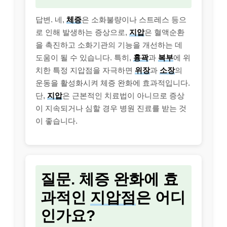
답변. 네,
체증
은 소화불량이나 스트레스 등으
로 인해 발생하는 증상으로,
지압
은 혈액순환
을 촉진하고 소화기관의 기능을 개선하는 데
도움이 될 수 있습니다. 특히,
흉곽
과
복부
에 위
치한 특정 지압점을 자극하면
위장
과
소장
의
운동을 활성화시켜 체증 완화에 효과적입니다.
단,
지압
은 근본적인 치료법이 아니므로 증상
이 지속되거나 심할 경우 병원 진료를 받는 것
이 좋습니다.
질문. 체증 완화에 효
과적인
지압점
은 어디
인가요?