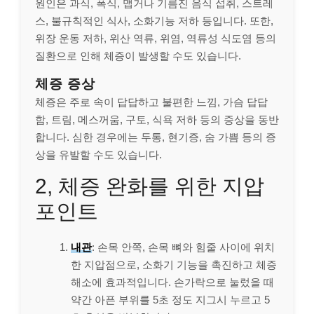
원인은 과식, 폭식, 맵거나 기름진 음식 섭취, 스트레
스, 불규칙적인 식사, 소화기능 저하 등입니다. 또한,
위장 운동 저하, 위산 역류, 위염, 역류성 식도염 등의
질환으로 인해 체증이 발생할 수도 있습니다.
체증 증상
체증은 주로 속이 답답하고 불편한 느낌, 가슴 답답
함, 트림, 메스꺼움, 구토, 식욕 저하 등의 증상을 동반
합니다. 심한 경우에는 두통, 현기증, 숨 가쁨 등의 증
상을 유발할 수도 있습니다.
2, 체증 완화를 위한 지압
포인트
내관
: 손목 안쪽, 손목 뼈와 힘줄 사이에 위치
한 지압점으로, 소화기 기능을 촉진하고 체증
해소에 효과적입니다. 손가락으로 눌렀을 때
약간 아픈 부위를 5초 정도 지그시 누르고 5