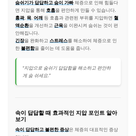
숨쉬기가 답답하고 숨이 가빠
체증으로 인해 힘들다
면 지압을 통해
호흡
을 편안하게 만들 수 있습니다.
흉곽
,
목
,
어깨
등 호흡과 관련된 부위를 지압하면
혈
액순환
을 개선하고
근육
을 이완시켜 숨쉬는 것이 편
안해집니다.
긴장
을 완화하고
스트레스
를 해소하여 체증으로 인
한
불편함
을 줄이는 데 도움을 줍니다.
“지압으로 숨쉬기 답답함을 해소하고 편안하
게 숨 쉬세요.”
속이 답답할 때 효과적인 지압 포인트 알아
보기
속이 답답하고 불편한 증상
은 체증의 대표적인 증상