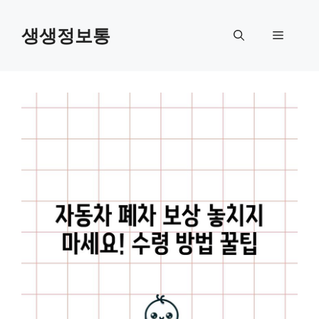
컨
텐
생생정보통
메
츠
로
뉴
건
너
뛰
기