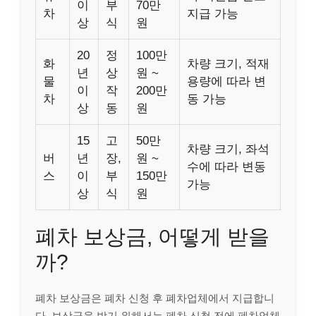
이
부
70만
차
지급 가능
상
식
원
20
정
100만
화
차량 크기, 적재
년
상
원 ~
물
용량에 따라 변
이
작
200만
차
동 가능
상
동
원
15
고
50만
차량 크기, 좌석
버
년
장,
원 ~
수에 따라 변동
스
이
부
150만
가능
상
식
원
폐차 보상금, 어떻게 받을
까?
폐차 보상금은 폐차 신청 후 폐차업체에서 지급합니
다. 보상금을 받기 위해서는 폐차 신청 전에 폐차업체