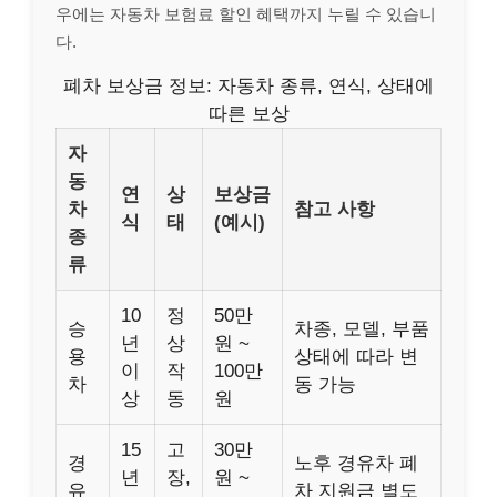
우에는 자동차 보험료 할인 혜택까지 누릴 수 있습니
다.
폐차 보상금 정보: 자동차 종류, 연식, 상태에
따른 보상
자
동
연
상
보상금
차
참고 사항
식
태
(예시)
종
류
10
정
50만
승
차종, 모델, 부품
년
상
원 ~
용
상태에 따라 변
이
작
100만
차
동 가능
상
동
원
15
고
30만
경
노후 경유차 폐
년
장,
원 ~
유
차 지원금 별도