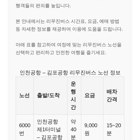
행객들의 편의를 높입니다.
본 안내에서는 리무진버스 시간표, 요금, 예매 방법
등 자세한 정보를 제공하여 이용에 도움을 드립니다.
아래 표를 참고하여 여정에 맞는 리무진버스 노선을
선택하고 편리하고 안전한 여행을 즐기세요.
인천공항 – 김포공항 리무진버스 노선 정보
운
행
배차
노선
출발/도착
요금
시
간격
간
인천공항
약
6000
9,000
15~20
제1터미널
40
번
원
분
– 김포공항
분