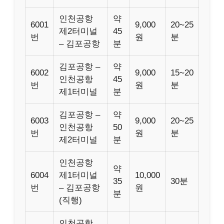
인천공항
약
6001
9,000
20~25
제2터미널
45
번
원
분
– 김포공항
분
김포공항 –
약
6002
9,000
15~20
인천공항
45
번
원
분
제1터미널
분
김포공항 –
약
6003
9,000
20~25
인천공항
50
번
원
분
제2터미널
분
인천공항
약
6004
제1터미널
10,000
35
30분
번
– 김포공항
원
분
(직행)
인천공항