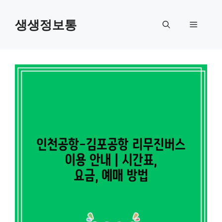
컨
텐
생생정보통
메
츠
로
뉴
건
너
뛰
기