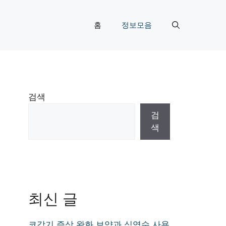
홈
정보모음
검색
검
색
최신 글
코감기 증상 완화 보약과 식염수 사용