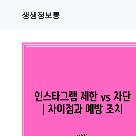
컨
텐
생생정보통
츠
로
건
너
뛰
기