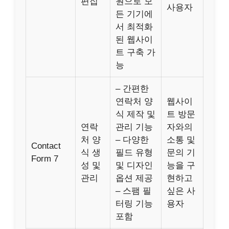
편집
원으로 모
사용자
든 기기에
서 최적화
된 웹사이
트 구축 가
능
– 간편한
연락처 양
웹사이
식 제작 및
트 방문
연락
관리 기능
자와의
처 양
– 다양한
소통 및
Contact
식 생
필드 유형
문의 기
Form 7
성 및
및 디자인
능을 구
관리
옵션 제공
현하고
– 스팸 필
싶은 사
터링 기능
용자
포함