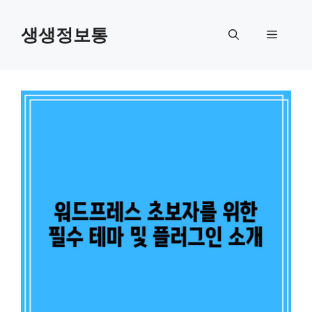
컨
텐
생생정보통
메
츠
로
뉴
건
너
뛰
기