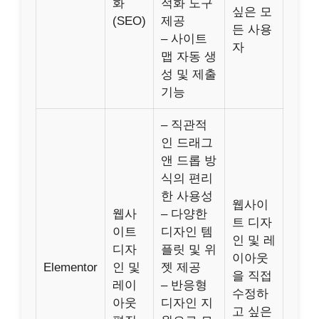
화
적화 도구
싶은 모
(SEO)
제공
든 사용
– 사이트
자
맵 자동 생
성 및 제출
기능
– 직관적
인 드래그
앤 드롭 방
식의 편리
한 사용성
웹사이
웹사
– 다양한
트 디자
이트
디자인 템
인 및 레
디자
플릿 및 위
이아웃
Elementor
인 및
젯 제공
을 직접
레이
– 반응형
수정하
아웃
디자인 지
고 싶은