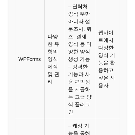
– 연락처
양식 뿐만
아니라 설
문조사, 퀴
웹사이
다양
즈, 결제
트에서
한 유
양식 등 다
다양한
형의
양한 양식
양식 기
WPForms
양식
생성 가능
능을 활
제작
– 강력한
용하고
및 관
기능과 사
싶은 사
리
용 편의성
용자
을 제공하
는 고급 양
식 플러그
인
– 캐싱 기
능을 통해