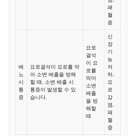
패
혈
증
신
장
요로
기
결석
능
이 요
배
요로결석이 요로를 막
저
로를
뇨
아 소변 배출을 방해
하,
막아
시
할 때, 소변 배출 시
요
소변
통
통증이 발생할 수 있
로
배출
증
습니다.
감
을 방
염,
해할
패
때
혈
증