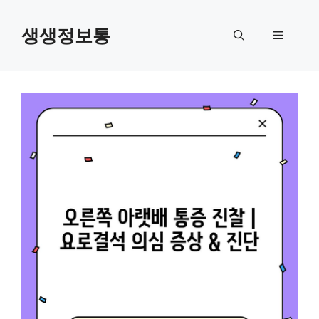
컨
텐
생생정보통
메
츠
로
뉴
건
너
뛰
기