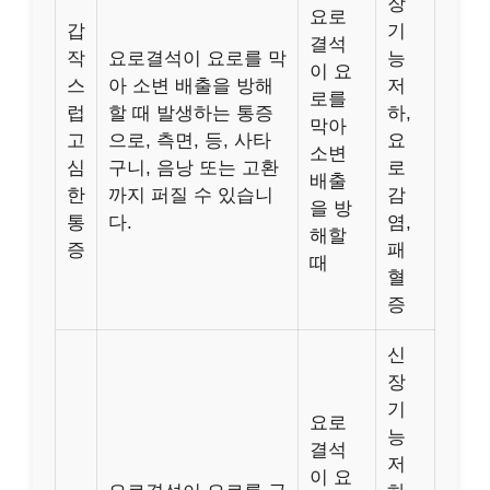
장
요로
갑
기
결석
작
요로결석이 요로를 막
능
이 요
스
아 소변 배출을 방해
저
로를
럽
할 때 발생하는 통증
하,
막아
고
으로, 측면, 등, 사타
요
소변
심
구니, 음낭 또는 고환
로
배출
한
까지 퍼질 수 있습니
감
을 방
통
다.
염,
해할
증
패
때
혈
증
신
장
기
요로
능
결석
저
이 요