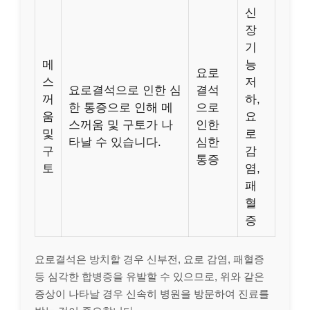
신
장
기
메
능
요로
스
저
요로결석으로 인한 심
결석
꺼
하,
한 통증으로 인해 메
으로
움
요
스꺼움 및 구토가 나
인한
및
로
타날 수 있습니다.
심한
구
감
통증
토
염,
패
혈
증
요로결석은 방치할 경우 신부전, 요로 감염, 패혈증
등 심각한 합병증을 유발할 수 있으므로, 위와 같은
증상이 나타날 경우 신속히 병원을 방문하여 진료를