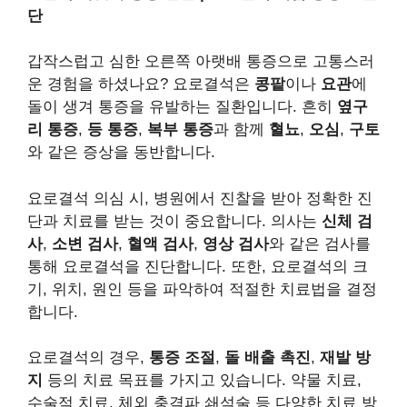
단
갑작스럽고 심한 오른쪽 아랫배 통증으로 고통스러
운 경험을 하셨나요? 요로결석은
콩팥
이나
요관
에
돌이 생겨 통증을 유발하는 질환입니다. 흔히
옆구
리 통증
,
등 통증
,
복부 통증
과 함께
혈뇨
,
오심
,
구토
와 같은 증상을 동반합니다.
요로결석 의심 시, 병원에서 진찰을 받아 정확한 진
단과 치료를 받는 것이 중요합니다. 의사는
신체 검
사
,
소변 검사
,
혈액 검사
,
영상 검사
와 같은 검사를
통해 요로결석을 진단합니다. 또한, 요로결석의 크
기, 위치, 원인 등을 파악하여 적절한 치료법을 결정
합니다.
요로결석의 경우,
통증 조절
,
돌 배출 촉진
,
재발 방
지
등의 치료 목표를 가지고 있습니다. 약물 치료,
수술적 치료, 체외 충격파 쇄석술 등 다양한 치료 방