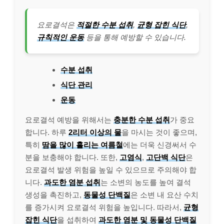
요로결석은
적절한 수분 섭취
,
균형 잡힌 식단
,
규칙적인 운동
등을 통해 예방할 수 있습니다.
수분 섭취
식단 관리
운동
요로결석 예방을 위해서는
충분한 수분 섭취
가 중요
합니다. 하루
2리터 이상의 물
을 마시는 것이 좋으며,
특히
땀을 많이 흘리는 여름철
에는 더욱 신경써서 수
분을 보충해야 합니다. 또한,
고염식
,
고단백 식단
은
요로결석 발생 위험을 높일 수 있으므로 주의해야 합
니다.
과도한 염분 섭취
는 소변의 농도를 높여 결석
생성을 촉진하고,
동물성 단백질
은 소변 내 요산 수치
를 증가시켜 요로결석 위험을 높입니다. 따라서,
균형
잡힌 식단
을 섭취하여
과도한 염분 및 동물성 단백질