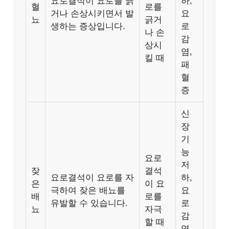
요로결석이 요로를 긁
하,
혈
로를
거나 손상시키면서 발
요
뇨
긁거
생하는 증상입니다.
로
나 손
감
상시
염,
킬 때
패
혈
증
신
장
기
능
요로
저
잦
결석
요로결석이 요로를 자
하,
은
이 요
극하여 잦은 배뇨를
요
배
로를
유발할 수 있습니다.
로
뇨
자극
감
할 때
염,