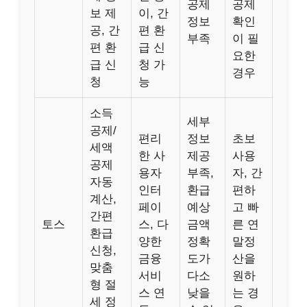
공제
공제
보 제
이, 간
정보
확인
공, 간
편 환
부족
이 필
편 환
급 신
요한
급 신
청 가
경우
청
능
소득
세부
공제/
편리
정보
초보
세액
한 사
제공
사용
공제
용자
부족,
자, 간
자동
인터
환급
편하
계산,
페이
예상
고 빠
간편
토스
스, 다
금액
른 연
환급
양한
정확
말정
신청,
금융
도가
산을
맞춤
서비
다소
원하
형 절
스 연
낮을
는 경
세 정