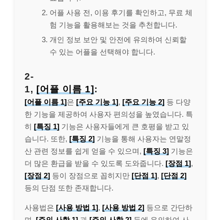
어플 사용 전, 이용 후기를 확인하고, 무료 체
험 기능을 활용해보는 것을 추천합니다.
개인 정보 보안 및 안전에 유의하여 신뢰할
수 있는 어플을 선택해야 합니다.
2-
1,
[어플 이름 1]
:
[어플 이름 1]
은
[주요 기능 1]
,
[주요 기능 2]
등 다양
한 기능을 제공하여 사용자 편의성을 높였습니다. 특
히
[특징 1]
기능은 사용자들에게 큰 호평을 받고 있
습니다. 또한,
[특징 2]
기능을 통해 사용자는 연말정
산 관련 정보를 쉽게 얻을 수 있으며,
[특징 3]
기능은
더 많은 환급을 받을 수 있도록 도와줍니다.
[장점 1]
,
[장점 2]
등이 장점으로 꼽히지만
[단점 1]
,
[단점 2]
등의 단점 또한 존재합니다.
사용법은
[사용 방법 1]
,
[사용 방법 2]
등으로 간단하
며,
[주의 사항 1]
과
[주의 사항 2]
등에 유의하여 사