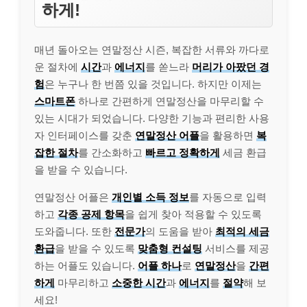
하게!
매년 돌아오는 연말정산 시즌, 복잡한 서류와 까다로
운 절차에
시간
과
에너지
를 쏟느라
머리가 아팠던 경
험
은 누구나 한 번쯤 있을 것입니다. 하지만 이제는
스마트폰
하나로 간편하게 연말정산을 마무리할 수
있는 시대가 되었습니다. 다양한 기능과 편리한 사용
자 인터페이스를 갖춘
연말정산 어플
을 활용하면
복
잡한 절차
를 간소화하고
빠르고 정확하게
세금 환급
을 받을 수 있습니다.
연말정산 어플은
개인별 소득 정보
를 자동으로 입력
하고
각종 공제 항목
을 쉽게 찾아 적용할 수 있도록
도와줍니다. 또한
전문가
의 도움을 받아
최적의 세금
환급
을 받을 수 있도록
맞춤형 컨설팅
서비스를 제공
하는 어플도 있습니다.
어플 하나
로
연말정산
을
간편
하게
마무리하고
소중한 시간
과
에너지
를
절약
해 보
세요!