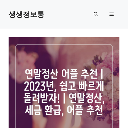
컨
텐
생생정보통
메
츠
로
뉴
건
너
뛰
기