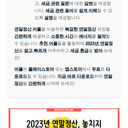
고,
세금 관련 질문
에 대한
답변
을 제공합
니다.
세금 관련 용어
를
쉽게 이해
할 수 있
도록
설명
을 제공합니다.
연말정산 어플
을 이용하면
복잡한 연말정산
과정을
간편하게
해결하고
소중한 시간
과
에너지
를
절약
할
수 있습니다.
추천 어플
들을 활용하여
2023년 연말정
산
을
쉽고 빠르게
마무리하고
세금 환급
을
받아
보세
요!
어플
은
플레이스토어
또는
앱스토어
에서
무료
로
다
운로드
할 수 있습니다.
지금 바로 다운로드
하여
연말
정산
을
간편하게
시작해 보세요!