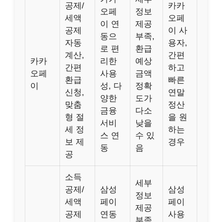
공제/
카카
오페
정보
세액
오페
이 연
제공
공제
이 사
동으
부족,
자동
용자,
로 편
환급
계산,
간편
카카
리한
예상
간편
하고
오페
사용
금액
환급
빠른
이
성, 다
정확
신청,
연말
양한
도가
맞춤
정산
금융
다소
형 절
을 원
서비
낮을
세 정
하는
스 연
수 있
보 제
경우
동
음
공
소득
세부
공제/
삼성
삼성
정보
세액
페이
페이
제공
공제
연동
사용
부족,