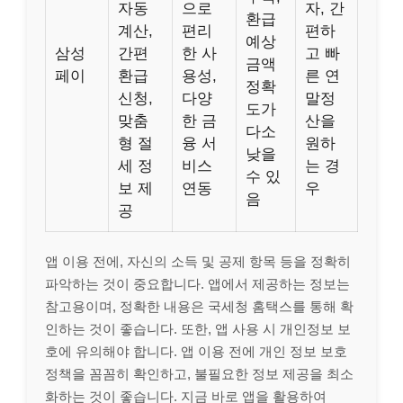
자동
으로
자, 간
환급
계산,
편리
편하
예상
삼성
간편
한 사
고 빠
금액
페이
환급
용성,
른 연
정확
신청,
다양
말정
도가
맞춤
한 금
산을
다소
형 절
융 서
원하
낮을
세 정
비스
는 경
수 있
보 제
연동
우
음
공
앱 이용 전에, 자신의 소득 및 공제 항목 등을 정확히
파악하는 것이 중요합니다. 앱에서 제공하는 정보는
참고용이며, 정확한 내용은 국세청 홈택스를 통해 확
인하는 것이 좋습니다. 또한, 앱 사용 시 개인정보 보
호에 유의해야 합니다. 앱 이용 전에 개인 정보 보호
정책을 꼼꼼히 확인하고, 불필요한 정보 제공을 최소
화하는 것이 좋습니다. 지금 바로 앱을 활용하여