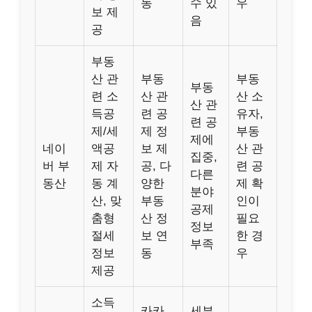
동
수 있
우
보 제
음
공
부동
산 관
부동
부동
부동
련 소
산 관
산 소
산 관
득공
련 공
유자,
련 공
제/세
제 정
부동
제에
네이
액공
보 제
산 관
집중,
버 부
제 자
공, 다
련 공
다른
동산
동 계
양한
제 확
분야
산, 맞
부동
인이
공제
춤형
산 정
필요
정보
절세
보 연
한 경
부족
정보
동
우
제공
소득
카카
세부