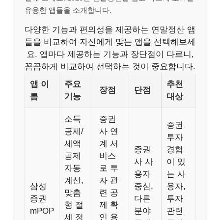
유용한 앱들을 소개합니다.
다양한 기능과 편의성을 제공하는 연말정산 앱
들을 비교하여 자신에게 맞는 앱을 선택해보세
요. 앱마다 제공하는 기능과 장단점이 다르니,
꼼꼼하게 비교하여 선택하는 것이 중요합니다.
앱 이
주요
추천
장점
단점
름
기능
대상
소득
증권
증권
공제/
사 연
투자
세액
계 서
증권
경험
공제
비스
사 사
이 있
자동
로 투
용자
는 사
계산,
자 관
삼성
중심,
용자,
맞춤
련 공
증권
다른
투자
형 절
제 확
mPOP
분야
관련
세 정
인 용