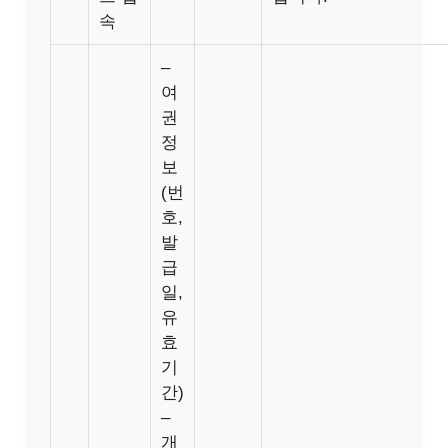
속
–
여
권
정
보
(번
호,
발
급
일,
유
효
기
간)
–
개