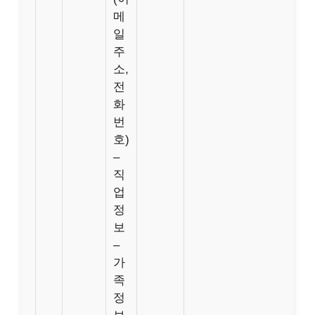
메
일
주
소,
전
화
번
호)
–
직
업
정
보
–
가
족
정