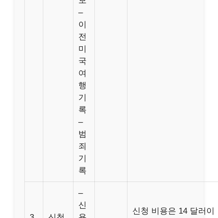
보
–
이
전
미
국
여
행
기
록
–
범
죄
기
록
–
신
신청 비용은 14 달러이
3
신청
용