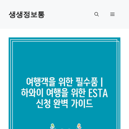
컨
텐
생생정보통
메
츠
로
뉴
건
너
뛰
기