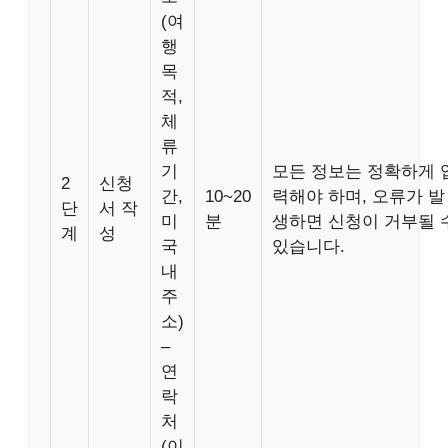
(여
행
목
적,
체
류
기
모든 정보는 정확하게 
2
신청
간,
10~20
력해야 하며, 오류가 발
단
서 작
미
분
생하면 신청이 거부될 
계
성
국
있습니다.
내
주
소)
–
연
락
처
(이