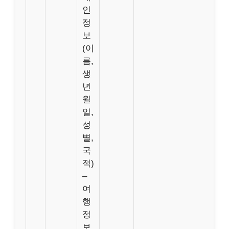
인
정
보
(이
름,
생
년
월
일,
성
별,
국
적)
–
여
행
정
보