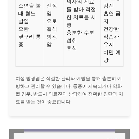
의사의 진료
소변을 볼
신장
검진
를 받아 적절
때 혈뇨
염
흡연 금
한 치료를 시
발열
요로
지
행
오한
결석
건강한
충분한 수분
옆구리 통
방광
식습관
섭취
증
암
유지
휴식
비만 예
방
여성 방광염은 적절한 관리와 예방을 통해 충분히 예
방하고 관리할 수 있습니다. 통증이 지속되거나 악화
될 경우, 반드시 의료진과 상담하여 정확한 진단과 치
료를 받는 것이 중요합니다.