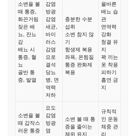
소변을 볼
감염
올바른
때 통증,
방광
배뇨 습
화끈거림
감염
충분한 수분
관
잦은 배
세균,
섭취
면역력
뇨, 잔뇨
바이
소변 참지 않
강화
감
러스
기
청결 유
배뇨 시
감염
항생제 복용
지
통증, 혈
요로
좌욕, 온찜질
꽉 끼는
뇨
결석
통증 완화제
옷 착용
골반 통
당뇨
복용
피하기
증, 발열
병, 면
흡연 금
역력
지
저하
요도
규칙적
소변을 볼
감염
소변 볼 때 통
인 운동
때 갑작스
방광
증을 줄이는
체중 관
러운 통증
염
체위 유지
리