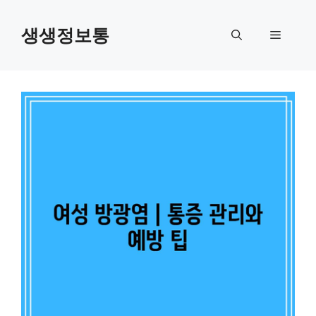
컨
텐
생생정보통
메
츠
로
뉴
건
너
뛰
기