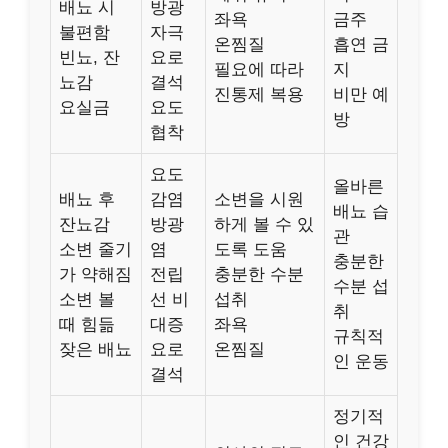
배뇨 시
방광
좌욕
금주
불편함
자극
온찜질
흡연 금
빈뇨, 잔
요로
필요에 따라
지
뇨감
결석
진통제 복용
비만 예
요실금
요도
방
협착
요도
올바른
배뇨 후
감염
소변을 시원
배뇨 습
잔뇨감
방광
하게 볼 수 있
관
소변 줄기
염
도록 도움
충분한
가 약해짐
전립
충분한 수분
수분 섭
소변 볼
선 비
섭취
취
때 힘듦
대증
좌욕
규칙적
잦은 배뇨
요로
온찜질
인 운동
결석
정기적
인 건강