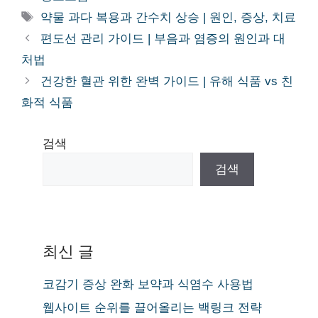
테
태
약물 과다 복용과 간수치 상승 | 원인, 증상, 치료
고
그
편도선 관리 가이드 | 부음과 염증의 원인과 대
리
처법
건강한 혈관 위한 완벽 가이드 | 유해 식품 vs 친
화적 식품
검색
검색
최신 글
코감기 증상 완화 보약과 식염수 사용법
웹사이트 순위를 끌어올리는 백링크 전략