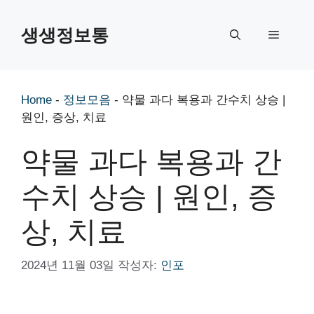
컨
텐
생생정보통
메
츠
로
뉴
건
너
Home
-
정보모음
-
약물 과다 복용과 간수치 상승 |
뛰
원인, 증상, 치료
기
약물 과다 복용과 간
수치 상승 | 원인, 증
상, 치료
2024년 11월 03일
작성자:
인포