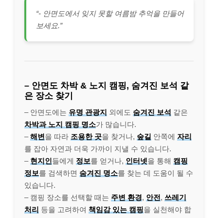
“- 안면도에서 잊지 못할 여름밤 추억을 만들어
보세요.”
– 안면도 차박 & 노지 캠핑, 숨겨진 보석 같
은 장소 찾기
– 안면도에는
유명 관광지
외에도
숨겨진 보석
같은
차박과 노지 캠핑 명소
가 많습니다.
–
해변
을 따라
조용한 곳
을 찾거나,
숲길
안쪽에
자리
를 잡아 자연과 더욱 가까이 지낼 수 있습니다.
–
현지인
들에게
정보
를 얻거나,
인터넷
을 통해
캠핑
정보
를 검색하면
숨겨진 명소
를 찾는 데 도움이 될 수
있습니다.
– 캠핑 장소를 선택할 때는
주변 환경
,
안전
,
쓰레기
처리
등을 고려하여
책임감 있는 캠핑
을 실천해야 합