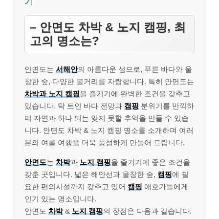
기
– 안면도 차박 & 노지 캠핑, 최
고의 명소는?
안면도는
서해안
의 아름다운 섬으로, 푸른 바다와 울
창한 숲, 다양한 볼거리를 자랑합니다. 특히 안면도는
차박과 노지 캠핑
을 즐기기에 완벽한 조건을 갖추고
있습니다. 탁 트인 바다 전망과
캠핑
분위기를 만끽하
며 자연과 하나 되는 잊지 못할 추억을 만들 수 있습
니다. 안면도 차박 & 노지 캠핑 명소를 소개하며 여러
분의 여름 여행을 더욱 풍성하게 만들어 드립니다.
안면도
는
차박
과
노지 캠핑
을 즐기기에 좋은 조건을
갖춘 곳입니다. 넓은 해안선과 울창한 숲,
캠핑
에 필
요한 편의시설까지 갖추고 있어
캠핑
애호가들에게
인기 있는 명소입니다.
안면도
차박
&
노지 캠핑
의 장점은 다음과 같습니다.