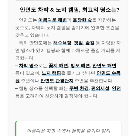
– 안면도 차박 & 노지 캠핑, 최고의 명소는?
– 안면도는
아름다운 해변
과
울창한 숲
을 자랑하는
곳으로, 차박과 노지 캠핑을 즐기기에 완벽한 조건을
갖추고 있습니다.
– 특히 안면도에는
해수욕장
,
갯벌
,
숲길
등 다양한 자
연 명소가 있어 캠핑과 함께 다채로운 즐길 거리를 제
공합니다.
–
차박 명소
로는
꽃지 해변
,
방포 해변
,
안면도 해변
등이 있으며,
노지 캠핑
을 즐기고 싶다면
안면도 수목
원
주변이나
안면도 관광단지
주변을 추천합니다.
– 캠핑 장소를 선택할 때는
주변 환경
,
편의시설
,
안전
등을 고려하여 신중하게 결정해야 합니다.
“- 아름다운 자연 속에서 캠핑을 즐기며 잊지