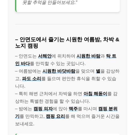
못할 추억을 만들어보세요.”
– 안면도에서 즐기는 시원한 여름밤, 차박 &
노지 캠핑
– 안면도는
서해안
에 위치하여
시원한 바람
과
탁 트
인 바다
를 만끽할 수 있는 곳입니다.
– 여름밤에는
시원한 바닷바람
을 맞으며
별
을 감상하
고,
파도 소리
를 들으며 편안한 휴식을 취할 수 있습
니다.
– 특히 해변 근처에서 차박을 하면
아침 해돋이
를 감
상하는 특별한 경험을 할 수 있습니다.
– 밤에는
캠핑 의자
에 앉아
맥주
를 마시며
캠핑 분위
기
를 만끽하고,
캠핑 요리
를 해 먹으며 즐거운 시간을
보내세요.