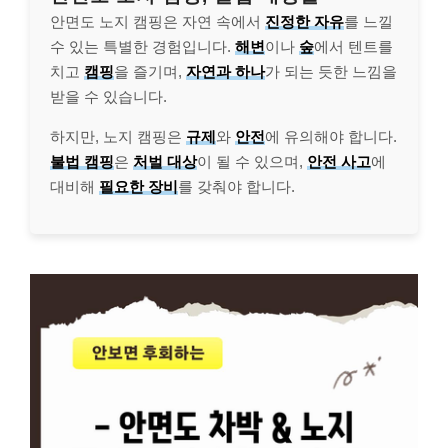
안면도 노지 캠핑은 자연 속에서
진정한 자유
를 느낄
수 있는 특별한 경험입니다.
해변
이나
숲
에서 텐트를
치고
캠핑
을 즐기며,
자연과 하나
가 되는 듯한 느낌을
받을 수 있습니다.
하지만, 노지 캠핑은
규제
와
안전
에 유의해야 합니다.
불법 캠핑
은
처벌 대상
이 될 수 있으며,
안전 사고
에
대비해
필요한 장비
를 갖춰야 합니다.