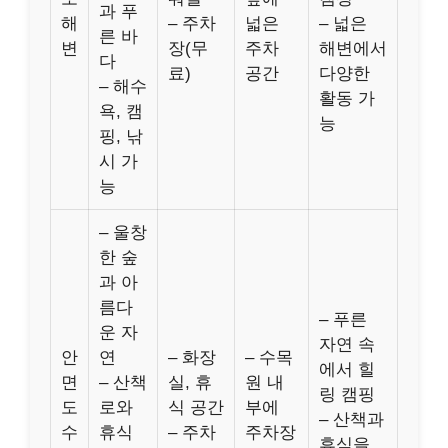
과 푸
해
– 주차
넓은
– 넓은
른 바
변
장(무
주차
해변에서
다
료)
공간
다양한
– 해수
활동 가
욕, 캠
능
핑, 낚
시 가
능
– 울창
한 숲
과 아
름다
– 푸른
운 자
자연 속
안
연
– 화장
– 수목
에서 힐
면
– 산책
실, 휴
원 내
링 캠핑
도
로와
식 공간
부에
– 산책과
수
휴식
– 주차
주차장
휴식을