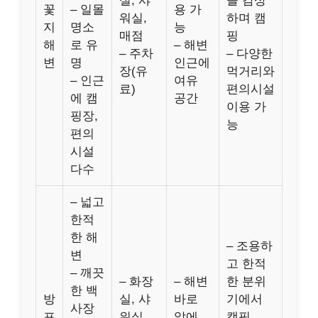
실, 샤
을 감상
꽃
– 일몰
용 가
워실,
하며 캠
지
명소
능
매점
핑
해
로 유
– 해변
– 주차
– 다양한
변
명
인근에
장(유
먹거리와
– 인근
여유
료)
편의시설
에 캠
공간
이용 가
핑장,
능
편의
시설
다수
– 넓고
한적
한 해
– 조용하
변
고 한적
– 깨끗
– 화장
– 해변
한 분위
한 백
방
실, 샤
바로
기에서
사장
포
워실
앞에
캠핑