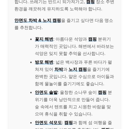
합니다. 쓰레기는 반드시 되가져가고,
캠핑
장소 주변
환경을 깨끗하게 유지하도록 노력해야 합니다.
안면도 차박 & 노지 캠핑
을 즐기고 싶다면 다음 명소
를 추천합니다.
꽃지 해변
: 아름다운 석양과
캠핑
분위기
가 매력적인 곳입니다. 해변에서 바라보는
석양은 잊지 못할 추억을 선사합니다.
방포 해변
: 넓은 백사장과 푸른 바다가 펼
쳐져 있어
차박
과
노지 캠핑
을 즐기기에
완벽한 곳입니다. 얕은 수심으로 아이들과
함께 물놀이를 즐기기에도 좋습니다.
안면도 솔밭
: 울창한 소나무 숲이
캠핑
분
위기를 더욱 낭만적으로 만들어 줍니다.
숲 속에서 텐트를 치고 시원한 바람을 맞
으며 휴식을 취할 수 있습니다.
안면도 석모도
:
캠핑
과 함께 섬 여행을 즐