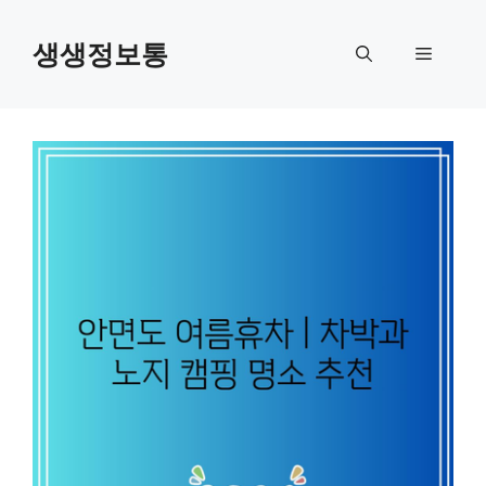
컨
텐
생생정보통
메
츠
로
뉴
건
너
뛰
기