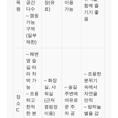
목
공간
장(유
이용
함께 즐
원
다수
료)
가능
기기 좋
– 캠핑
음
가능
구역
(일부
제한)
– 해변
옆 숲
길 따
라 차
– 조용한
박 가
– 화장
분위기
능
실, 샤
– 숲길
속에서
– 조용
워실
주변에
자연을
장
하고
(근처
여유로
만끽
소
한적
캠핑장
운 주
– 밤하늘
C
한 분
이용)
차 공
별을 감