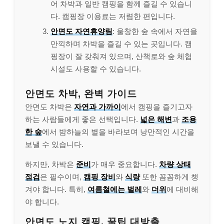
어 차박과 일반 캠핑을 함께 즐길 수 있습니
다. 캠핑장 이용료는 저렴한 편입니다.
안면도 자연휴양림
: 울창한 숲 속에서 자연을
만끽하며 차박을 즐길 수 있는 곳입니다. 캠
핑장이 잘 갖춰져 있으며, 산책로와 숲 체험
시설도 사용할 수 있습니다.
안면도 차박, 완벽 가이드
안면도 차박은
자연과 가까이
에서 캠핑을 즐기고자
하는 사람들에게 좋은 선택입니다.
넓은 해변
과
조용
한 숲
에서 밤하늘의 별을 바라보며 낭만적인 시간을
보낼 수 있습니다.
하지만, 차박은
준비
가 매우 중요합니다.
차량 상태
점검
은 필수이며,
캠핑 장비
와
식량
또한 꼼꼼하게 챙
겨야 합니다. 특히,
여름철에는 벌레
와
더위
에 대비해
야 합니다.
안면도 노지 캠핑, 꿀팁 대방출