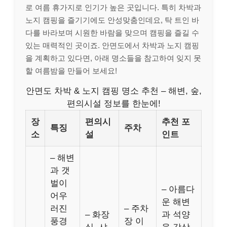
로 여름 휴가지로 인기가 높은 곳입니다. 특히 차박과
노지 캠핑을 즐기기에도 안성맞춤인데요, 탁 트인 바
다를 바라보며 시원한 바람을 맞으며 캠핑을 즐길 수
있는 매력적인 곳이죠. 안면도에서 차박과 노지 캠핑
을 계획하고 있다면, 아래 명소들을 참고하여 잊지 못
할 여름밤을 만들어 보세요!
안면도 차박 & 노지 캠핑 명소 추천 – 해변, 숲,
편의시설 정보를 한눈에!
장
편의시
추천 포
특징
주차
소
설
인트
– 해변
과 갯
벌이
– 아름다
어우
운 해변
러진
– 주차
– 화장
과 석양
풍경
장 이