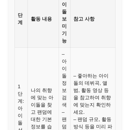
이
돌
단
활동 내용
보
참고 사항
계
미
기
능
–
아
이
돌
– 좋아하는 아이
정
돌의 데뷔곡, 앨
1
나의 취향
보
범, 활동 영상 등
단
에 맞는 아
검
을 참고하여 취향
계:
이돌을 찾
색
에 맞는지 확인하
아
고 팬덤에
–
세요.
이
대한 기본
팬
– 팬덤 규모, 활동
돌
정보를 습
덤
방식 등을 미리 파