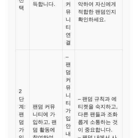
선
득합니다.
커
악하여 자신에게
택
뮤
적합한 팬덤인지
니
확인하세요.
티
연
결
–
팬
덤
커
뮤
2
니
단
– 팬덤 규칙과 에
티
계:
팬덤 커뮤
티켓을 숙지하고,
가
팬
니티에 가
다른 팬들과 조화
입
덤
입하고, 팬
롭게 소통하는 것
안
가
덤 활동에
이 중요합니다.
내
입
참여하여
– 팬덤 내에서 사