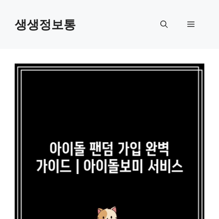
컨
텐
생생정보통
메
츠
로
뉴
건
너
뛰
기