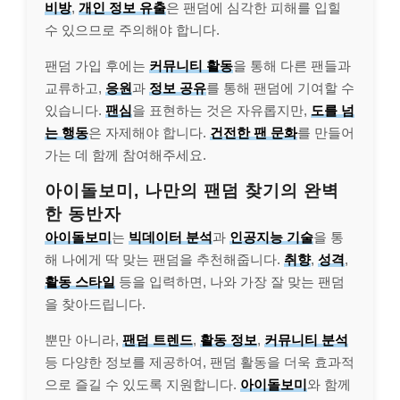
비방
,
개인 정보 유출
은 팬덤에 심각한 피해를 입힐
수 있으므로 주의해야 합니다.
팬덤 가입 후에는
커뮤니티 활동
을 통해 다른 팬들과
교류하고,
응원
과
정보 공유
를 통해 팬덤에 기여할 수
있습니다.
팬심
을 표현하는 것은 자유롭지만,
도를 넘
는 행동
은 자제해야 합니다.
건전한 팬 문화
를 만들어
가는 데 함께 참여해주세요.
아이돌보미, 나만의 팬덤 찾기의 완벽
한 동반자
아이돌보미
는
빅데이터 분석
과
인공지능 기술
을 통
해 나에게 딱 맞는 팬덤을 추천해줍니다.
취향
,
성격
,
활동 스타일
등을 입력하면, 나와 가장 잘 맞는 팬덤
을 찾아드립니다.
뿐만 아니라,
팬덤 트렌드
,
활동 정보
,
커뮤니티 분석
등 다양한 정보를 제공하여, 팬덤 활동을 더욱 효과적
으로 즐길 수 있도록 지원합니다.
아이돌보미
와 함께