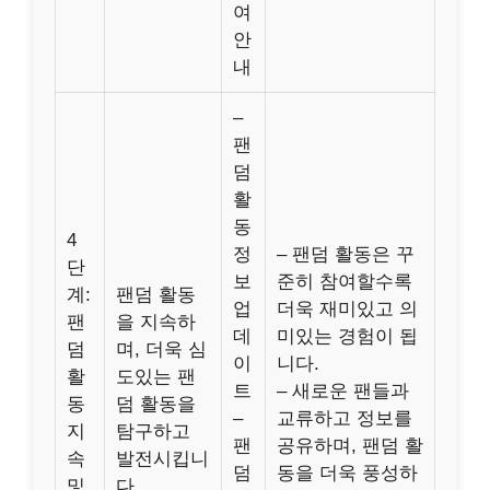
여
안
내
–
팬
덤
활
동
4
정
– 팬덤 활동은 꾸
단
보
준히 참여할수록
계:
팬덤 활동
업
더욱 재미있고 의
팬
을 지속하
데
미있는 경험이 됩
덤
며, 더욱 심
이
니다.
활
도있는 팬
트
– 새로운 팬들과
동
덤 활동을
–
교류하고 정보를
지
탐구하고
팬
공유하며, 팬덤 활
속
발전시킵니
덤
동을 더욱 풍성하
및
다.