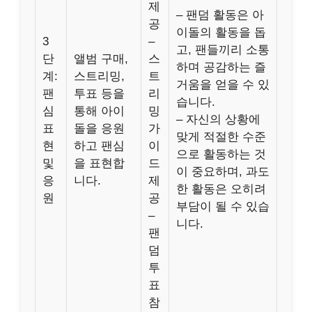
제
– 팬덤 활동은 아
공
이돌의 활동을 돕
3
–
고, 팬들끼리 소통
단
앨범 구매,
스
하며 공감하는 즐
계:
스트리밍,
트
거움을 얻을 수 있
팬
투표 등을
리
습니다.
심
통해 아이
밍
– 자신의 상황에
표
돌을 응원
가
맞게 적절한 수준
현
하고 팬심
이
으로 활동하는 것
및
을 표현합
드
이 중요하며, 과도
응
니다.
제
한 활동은 오히려
원
공
부담이 될 수 있습
–
니다.
팬
덤
투
표
참