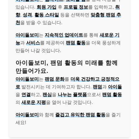
있습니다.
회원 가입
후
프로필 정보
를 입력하고,
취
향
,
성격
,
활동 스타일
등을 선택하면
맞춤형 팬덤 추
천
을 받을 수 있습니다.
아이돌보미
는
지속적인 업데이트
를 통해
새로운 기
능
과
서비스
를 제공하여
팬덤 활동
을 더욱 풍성하게
만들어 나갈 것입니다.
아이돌보미, 팬덤 활동의 미래를 함께
만들어가요.
아이돌보미
는
팬덤 문화
를
더욱 건강하고 긍정적으
로
발전시키는 데 기여하고자 합니다.
팬덤
과
아이돌
을
연결
하고,
팬심
을
나누는
플랫폼
으로서
팬덤 활동
의
새로운 지평
을 열어 나갈 것입니다.
아이돌보미
와 함께
즐겁고 유익한 팬덤 활동
을 즐기
세요!