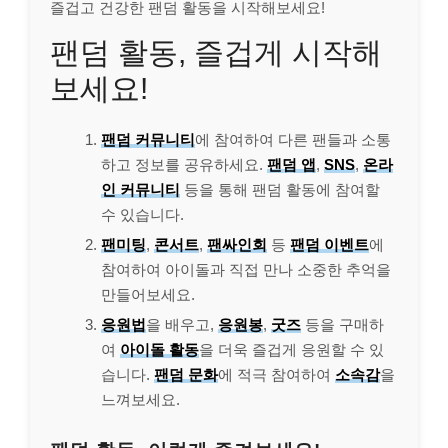
즐겁고 건강한 팬덤 활동을 시작해보세요!
팬덤 활동, 즐겁게 시작해
보세요!
팬덤 커뮤니티
에 참여하여 다른 팬들과 소통
하고 정보를 공유하세요.
팬덤 앱
,
SNS
,
온라
인 커뮤니티
등을 통해 팬덤 활동에 참여할
수 있습니다.
팬미팅
,
콘서트
,
팬싸인회
등
팬덤 이벤트
에
참여하여 아이돌과 직접 만나 소중한 추억을
만들어보세요.
응원법
을 배우고,
응원봉
,
굿즈
등을 구매하
여
아이돌 활동
을 더욱 즐겁게 응원할 수 있
습니다.
팬덤 문화
에 적극 참여하여
소속감
을
느껴보세요.