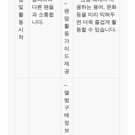
–
및
다른 팬들
용하는 용어, 문화
팬
활
과 소통합
등을 미리 익혀두
덤
동
니다.
면 더욱 즐겁게 활
활
시
동할 수 있습니다.
동
작
가
이
드
제
공
–
앨
범
구
매
정
보