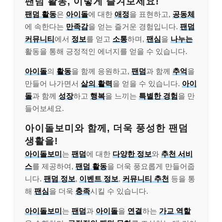
팬덤 활동, 이렇게 즐겨보세요!
팬덤 활동
은
아이돌
에 대한
애정
을 표현하고,
공동체
에 속한다는
만족감
을 얻는 즐거운 경험입니다.
팬덤
커뮤니티
에서
정보
를 얻고
소통
하며,
팬심
을
나누는
활동을 통해 긍정적인 에너지를 얻을 수 있습니다.
아이돌
의
활동
을 함께 응원하고,
팬덤
과 함께
추억
을
만들어 나가면서
삶의 활력
을 얻을 수 있습니다.
아이
돌
과 함께
성장
하고
행복
을 느끼는
특별한 경험
을 만
들어보세요.
아이돌보미와 함께, 더욱 풍성한 팬덤
생활을!
아이돌보미
는
팬덤
에 대한
다양한 정보
와
추천 서비
스
를 제공하여,
팬덤 활동
을 더욱 풍요롭게 만들어줍
니다.
팬덤 정보
,
이벤트 정보
,
커뮤니티 추천
등을 통
해
팬심
을 더욱
충족
시킬 수 있습니다.
아이돌보미
는
팬덤
과
아이돌
을
연결
하는
가교 역할