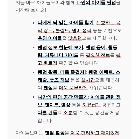
지금 바로 아이돌보미와 함께
나만의 아이돌 팬덤
을
시작해 보세요!
나에게 딱 맞는 아이돌 찾기
:
선호하는 음
악 장르, 콘셉트, 멤버 성격
등을 기반으로
추천 아이돌
을
맞춤형
으로 제공합니다.
팬덤 정보 한눈에 보기
:
팬덤 용어, 활동
팁, 커뮤니티 가이드
등
필요한 정보
를
쉽
고 빠르게
확인할 수 있습니다.
팬덤 활동, 더욱 즐겁게!
:
팬덤 이벤트, 스
케줄, 굿즈 정보
등을
실시간
으로 제공하
여
팬심
을
더욱 풍부하게
채워줍니다.
나만의 팬덤 공간 만들기
:
아이돌 관련 정
보, 팬아트, 영상
등을
자유롭게
공유하고
다른 팬들
과
소통
할 수 있는 공간을 제공
합니다.
아이돌보미는
팬덤 활동
을
더욱 편리하고 재미있게