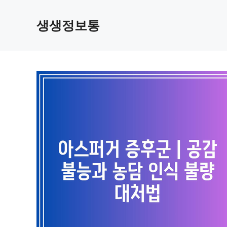
컨
텐
생생정보통
츠
로
건
너
뛰
기