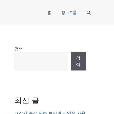
홈
정보모음
검색
검
색
최신 글
코감기 증상 완화 보약과 식염수 사용