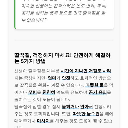
미숙한 신생아는 갑작스러운 온도 변화, 과식,
공기를 삼키는 행위 등으로 인해 딸꾹질을 할
수 있습니다.”
딸꾹질, 걱정하지 마세요! 안전하게 해결하
는 5가지 방법
신생아 딸꾹질은 대부분
시간이 지나면 저절로 사라
지는 증상이지만,
엄마
가
안전
하고 효과적인 방법으
로 딸꾹질을 완화시켜줄 수 있습니다.
따뜻한 물
을 먹
이거나
젖병
을
천천히
먹도록 유도하여
공기 유입
을
줄여주는 것이 도움이 됩니다.
딸꾹질이 심할 경우 잠시
눕히거나
안아서
진정시켜
주는 것도 효과적입니다. 또한,
따뜻한 물수건
을 배에
대어주거나
마사지
를 해주는 것도 도움이 될 수 있습
니다.