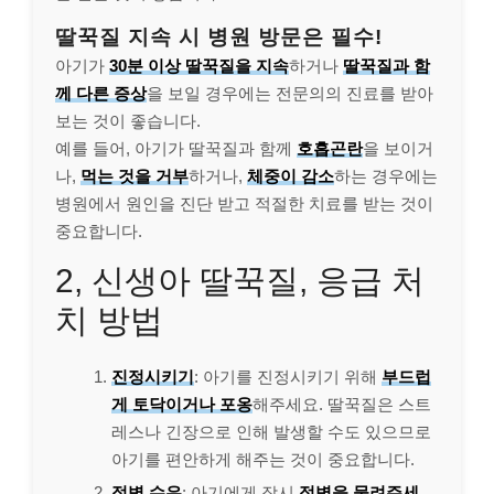
딸꾹질 지속 시 병원 방문은 필수!
아기가
30분 이상 딸꾹질을 지속
하거나
딸꾹질과 함
께 다른 증상
을 보일 경우에는 전문의의 진료를 받아
보는 것이 좋습니다.
예를 들어, 아기가 딸꾹질과 함께
호흡곤란
을 보이거
나,
먹는 것을 거부
하거나,
체중이 감소
하는 경우에는
병원에서 원인을 진단 받고 적절한 치료를 받는 것이
중요합니다.
2, 신생아 딸꾹질, 응급 처
치 방법
진정시키기
: 아기를 진정시키기 위해
부드럽
게 토닥이거나
포옹
해주세요. 딸꾹질은 스트
레스나 긴장으로 인해 발생할 수도 있으므로
아기를 편안하게 해주는 것이 중요합니다.
젖병 수유
: 아기에게 잠시
젖병을 물려주세