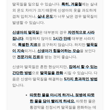
딸꾹질을 일으킬 수 있습니다.
특히, 겨울철
에는 실내
외 온도 차이가 크기 때문에 신생아의 옷을 과도하게
겹쳐 입히거나,
실내 온도
가 너무 낮은 경우 딸꾹질이
발생할 수 있습니다.
신생아의 딸꾹질
은 대부분의 경우
자연적으로 사라
집니다
. 걱정하지 않아도
1시간 안에
대부분 사라지
며,
특별한 치료
를 요구하지 않습니다. 하지만
딸꾹질
이 지속
되거나,
신생아가 힘들어하는 모습
을 보인다
면
전문가의 진료
를 받는 것이 좋습니다.
신생아 딸꾹질은 흔한 현상이지만,
집에서 할 수 있는
간단한 방법
으로
딸꾹질을 완화
시킬 수 있습니다. 다
음은 신생아 딸꾹질을 해결하는
5가지 효과적인 방법
입니다.
따뜻한 물을 마시게 하거나, 젖병에 따뜻
한 물을 담아 빨리게 하세요.
따뜻한 물은
횡경막을 진정시켜 딸꾹질을 완화하는 데