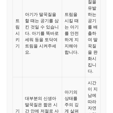
질을
유발
아기가 딸꾹질을
트림을
하는
트
할 때는 공기를 삼
시킬 때
공기
림
킨 것일 수 있습니
는 아기
를 배
시
다. 아기를 똑바로
를 안전
출하
키
세워 등을 토닥여
하게 지
여 딸
기
트림을 시켜주세
지해야
꾹질
요.
합니다.
을 완
화시
킵니
다.
시간
이 지
아기의
남에
대부분의 신생아
상태를
따라
딸꾹질은 짧은 시
주의 깊
자연
기
간 안에 저절로 사
게 살펴