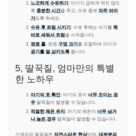
느긋하게 수유하기
: 아기가 급하게 먹지 않도
록
충분한 시간
을 주고, 수유 중에
자주 쉬어
가
도록 하세요.
수유 후 트림 시키기
: 수유 후에는 아기를
똑
바로 세워서 트림
을 시켜줍니다.
젖병 홀
: 젖병
구멍 크기
를 조절하여 아기가
공기를 덜 삼키도록
합니다.
5, 딸꾹질, 엄마만의 특별
한 노하우
아기의 옷 확인
: 아기의 옷이
너무 조이는 경
우
딸꾹질이 발생할 수 있습니다.
적절한 체온 유지
: 아기의 체온이
너무 낮거
나 높은 경우
딸꾹질이 발생할 수 있습니다.
신생아의 딸꾹질은
자연스러운 현상
이며,
대부분의