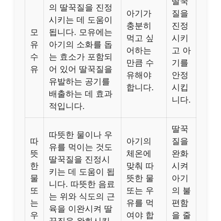
딸꾹
의 딸꾹질을 진정
아기가
질을
시키는 데 도움이
충분히
진정
모
됩니다. 모유에는
먹고 싶
시키
유
아기의 소화를 돕
어하는
고 아
수
는 효소가 포함되
만큼 수
기를
유
어 있어 딸꾹질을
유해야
안정
유발하는 공기를
합니다.
시킵
배출하는 데 효과
니다.
적입니다.
딸꾹
따뜻한 물이나 우
따
아기의
질을
유를 먹이는 것도
뜻
체온에
완화
딸꾹질을 진정시
한
맞춰 따
시켜
키는 데 도움이 됩
물
뜻한 물
아기
니다. 따뜻한 음료
또
또는 우
의 불
는 위와 식도의 근
는
유를 먹
편함
육을 이완시켜 딸
우
여야 합
을 줄