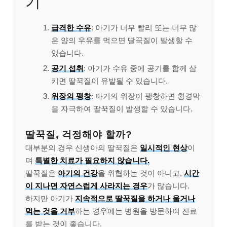
기
급격한 수유
: 아기가 너무 빨리 또는 너무 많
은 양의 우유를 먹으면 딸꾹질이 발생할 수
있습니다.
공기 섭취
: 아기가 수유 중에 공기를 함께 삼
키면 딸꾹질이 유발될 수 있습니다.
위장의 팽창
: 아기의 위장이 팽창하면 횡경막
을 자극하여 딸꾹질이 발생할 수 있습니다.
딸꾹질, 걱정해야 할까?
대부분의 경우 신생아의 딸꾹질은
일시적인 현상
이
며
특별한 치료가 필요하지 않습니다.
딸꾹질은
아기의 건강
을 위협하는 것이 아니고,
시간
이 지나면 자연스럽게 사라지는 경우
가 많습니다.
하지만 아기가
지속적으로 딸꾹질을 하거나
울거나
먹는 것을 거부
하는 경우에는 병원을 방문하여 진료
를 받는 것이 좋습니다.