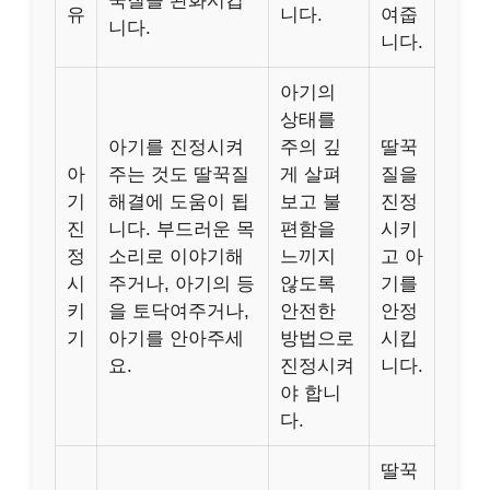
꾹질을 완화시킵
유
니다.
여줍
니다.
니다.
아기의
상태를
아기를 진정시켜
주의 깊
딸꾹
아
주는 것도 딸꾹질
게 살펴
질을
기
해결에 도움이 됩
보고 불
진정
진
니다. 부드러운 목
편함을
시키
정
소리로 이야기해
느끼지
고 아
시
주거나, 아기의 등
않도록
기를
키
을 토닥여주거나,
안전한
안정
기
아기를 안아주세
방법으로
시킵
요.
진정시켜
니다.
야 합니
다.
딸꾹