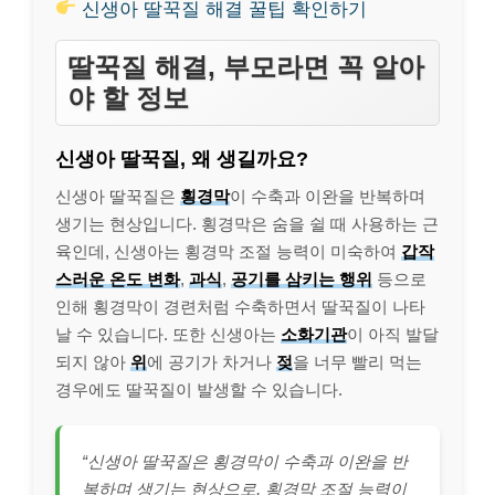
신생아 딸꾹질 해결 꿀팁 확인하기
딸꾹질 해결, 부모라면 꼭 알아
야 할 정보
신생아 딸꾹질, 왜 생길까요?
신생아 딸꾹질은
횡경막
이 수축과 이완을 반복하며
생기는 현상입니다. 횡경막은 숨을 쉴 때 사용하는 근
육인데, 신생아는 횡경막 조절 능력이 미숙하여
갑작
스러운 온도 변화
,
과식
,
공기를 삼키는 행위
등으로
인해 횡경막이 경련처럼 수축하면서 딸꾹질이 나타
날 수 있습니다. 또한 신생아는
소화기관
이 아직 발달
되지 않아
위
에 공기가 차거나
젖
을 너무 빨리 먹는
경우에도 딸꾹질이 발생할 수 있습니다.
“신생아 딸꾹질은 횡경막이 수축과 이완을 반
복하며 생기는 현상으로, 횡경막 조절 능력이