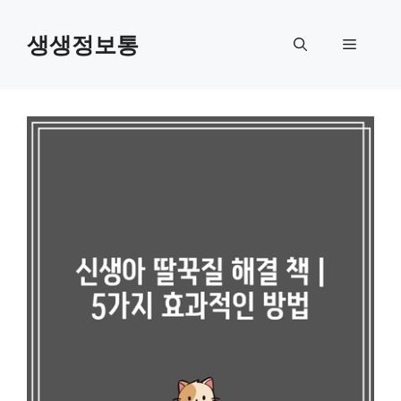
컨
텐
생생정보통
메
츠
로
뉴
건
너
뛰
기