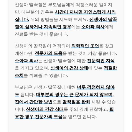
신생아 딸꾹질은 부모님들에게 걱정스러운 일이지
만, 대부분의 경우는
시간이 지나면 자연스럽게 사라
집니다.
위의 방법들을 시도해 보세요.
신생아의 딸꾹
질이 심하거나 지속적인 경우
에는
소아과 의사
에게
진료를 받는 것이 좋습니다.
신생아의 딸꾹질이 걱정되어
의학적인 조언
을 찾고
계신다면,
전문가의 도움
을 받는 것이 가장 좋습니다.
소아과 의사
는 신생아 딸꾹질에 대한
전문적인 지식
을 가지고 있으며,
신생아의 건강 상태
에 맞는
적절한
조치
를 취해줄 수 있습니다.
부모님은 신생아 딸꾹질에 대해
너무 걱정하지 않아
도
됩니다.
대부분의 경우는 큰 문제가 되지 않으며
,
집에서 간단한 방법
으로
딸꾹질을 완화
시킬 수 있습
니다.
신생아의 건강 상태
를 주의 깊게 관찰하고,
필
요한 경우 전문가의 도움
을 받으면 됩니다.