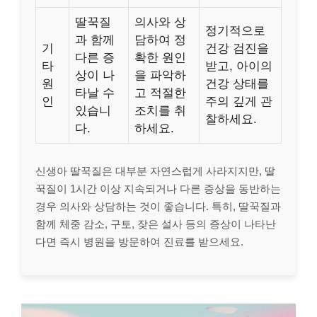
딸꾹질
의사와 상
정기적으로
과 함께
담하여 정
기
건강 검진을
다른 증
확한 원인
타
받고, 아이의
상이 나
을 파악하
원
건강 상태를
타날 수
고 적절한
인
주의 깊게 관
있습니
조치를 취
찰하세요.
다.
하세요.
신생아 딸꾹질은 대부분 자연스럽게 사라지지만, 딸
꾹질이 1시간 이상 지속되거나 다른 증상을 동반하는
경우 의사와 상담하는 것이 좋습니다. 특히, 딸꾹질과
함께 체중 감소, 구토, 잦은 설사 등의 증상이 나타난
다면 즉시 병원을 방문하여 진료를 받으세요.