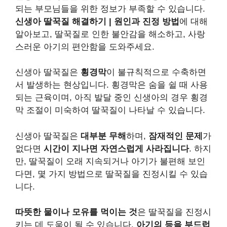
되는 부모님들을 위한 정보가 부족할 수 있습니다.
신생아 딸꾹질 해결하기 | 원인과 진정 방법
에 대해
알아보고, 딸꾹질로 인한 불안감을 해소하고, 사랑
스러운 아기의 편안함을 도와주세요.
신생아 딸꾹질은
횡경막
이 불규칙적으로 수축하면
서 발생하는 현상입니다. 횡경막은 숨을 쉴 때 사용
되는 근육이며, 아직 발달 중인 신생아의 경우 횡경
막 조절이 미숙하여 딸꾹질이 나타날 수 있습니다.
신생아 딸꾹질은
대부분 무해
하며,
잠재적인 문제
가
없다면
시간이 지나면 자연스럽게 사라집니다
. 하지
만, 딸꾹질이 오래 지속되거나 아기가 불편해 보인
다면, 몇 가지 방법으로 딸꾹질을 진정시킬 수 있습
니다.
따뜻한 물이나 모유를 먹이는 것
은 딸꾹질을 진정시
키는 데 도움이 될 수 있습니다.
아기의 등을 부드럽