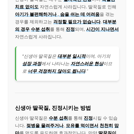
치료 없이도
자연스럽게 사라집니다. 딸꾹질로 인해
아기가 불편해하거나
,
숨을 쉬는 데 어려움
을 겪는
경우를 제외하고는
걱정할 필요가 없습니다
.
대부분
의 경우
수분 섭취
를 통해
진정
되며,
시간이 지나면서
자연스럽게 사라집니다.
“신생아 딸꾹질은
대부분
일시적
이며, 아기의
성장 과정
에서 나타나는
자연스러운 현상
이므
로
너무 걱정하지 않아도 됩니다
.”
신생아 딸꾹질, 진정시키는 방법
신생아 딸꾹질은
수분 섭취
를 통해
진정
시킬 수 있습
니다.
젖병을 물려주거나
,
모유를 먹이면서
천천히
맘
마
를 먹도록 유도하면 효과적입니다. 만약
딸꾹질이