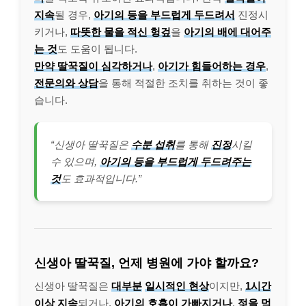
지속
될 경우,
아기의 등을 부드럽게 두드려서
진정시
키거나,
따뜻한 물을 적신 헝겊
을
아기의 배에 대어주
는 것
도 도움이 됩니다.
만약 딸꾹질이 심각하거나
,
아기가 힘들어하는 경우
,
전문의와 상담
을 통해 적절한 조치를 취하는 것이 좋
습니다.
“신생아 딸꾹질은
수분 섭취
를 통해
진정
시킬
수 있으며,
아기의 등을 부드럽게 두드려주는
것
도 효과적입니다.”
신생아 딸꾹질, 언제 병원에 가야 할까요?
신생아 딸꾹질은
대부분
일시적인 현상
이지만,
1시간
이상 지속
되거나,
아기의 호흡이 가빠지거나
,
젖을 먹