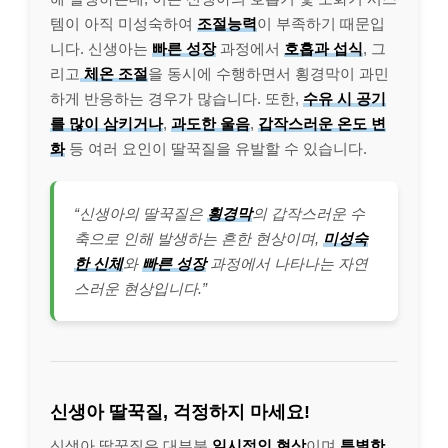
템이 아직 미성숙하여
조절능력
이 부족하기 때문입
니다. 신생아는
빠른 성장
과정에서
호흡과 섭식
, 그
리고
체온 조절
을 동시에 수행하면서 횡경막이 과민
하게 반응하는 경우가 많습니다. 또한,
수유 시 공기
를 많이 삼키거나
,
과도한 울음
,
갑작스러운 온도 변
화
등 여러 요인이 딸꾹질을 유발할 수 있습니다.
“신생아의 딸꾹질은
횡경막
의 갑작스러운 수
축으로 인해 발생하는 흔한 현상이며,
미성숙
한 신체
와
빠른 성장
과정에서 나타나는 자연
스러운 현상입니다.”
신생아 딸꾹질, 걱정하지 마세요!
신생아 딸꾹질은 대부분
일시적인 현상
이며
특별한