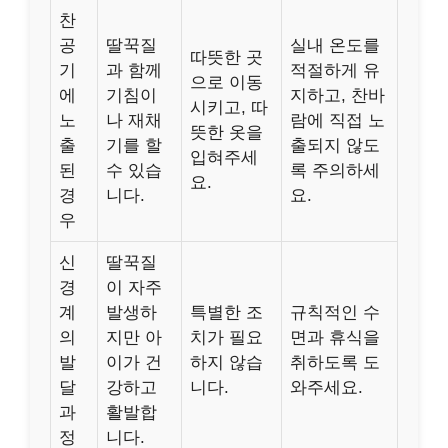
찬
공
딸꾹질
실내 온도를
따뜻한 곳
기
과 함께
적절하게 유
으로 이동
에
기침이
지하고, 찬바
시키고, 따
노
나 재채
람에 직접 노
뜻한 옷을
출
기를 할
출되지 않도
입혀주세
된
수 있습
록 주의하세
요.
경
니다.
요.
우
신
딸꾹질
경
이 자주
계
발생하
특별한 조
규칙적인 수
의
지만 아
치가 필요
면과 휴식을
발
이가 건
하지 않습
취하도록 도
달
강하고
니다.
와주세요.
과
활발합
정
니다.