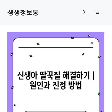
컨
텐
생생정보통
메
츠
로
뉴
건
너
뛰
기