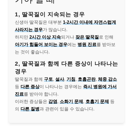
1, 딸꾹질이 지속되는 경우
신생아 딸꾹질은 대부분
1-2시간 이내에 자연스럽게
사라지는 경우
가 많습니다.
하지만
2시간 이상 지속
되거나
잦은 딸꾹질
로 인해
아기가 힘들어 보이는 경우
에는
병원 진료
를 받아보
는 것이 좋습니다.
2, 딸꾹질과 함께 다른 증상이 나타나는
경우
딸꾹질과 함께
구토
,
설사
,
기침
,
호흡곤란
,
체중 감소
등
다른 증상
이 나타나는 경우에는
즉시 병원에 가서
진료
를 받아야 합니다.
이러한 증상들은
감염
,
소화기 문제
,
호흡기 문제
등
의
다른 질병
과 관련이 있을 수 있습니다.