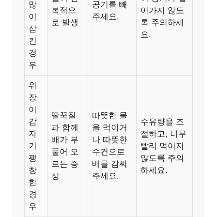
많
공기를 빼
복적으
어가지 않도
이
주세요.
로 발생
록 주의하세
삼
요.
킨
경
우
위
장
이
딸꾹질
따뜻한 물
갑
수유량을 조
과 함께
을 먹이거
자
절하고, 너무
배가 부
나 따뜻한
기
빨리 먹이지
풀어 오
수건으로
팽
않도록 주의
르는 증
배를 감싸
창
하세요.
상
주세요.
한
경
우