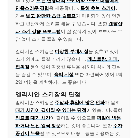
추고 있어
모든 연령대의 스키어와 스노보더들에게
만족스러운 경험
을 제공합니다.
특히 초보 스키어
에
게는
넓고 완만한 초급 슬로프
가 마련되어 있어 안전
하고 편안하게 스키를 배울 수 있습니다. 또한
렌탈샵
과 스키 강습 프로그램
이 잘 갖춰져 있어 초보자도 부
담 없이 스키를 즐길 수 있습니다.
엘리시안 스키장은
다양한 부대시설
을 갖추고 있어
스키 외에도 즐길 거리가 많습니다.
레스토랑, 카페,
편의점
등이 있어 따뜻한 휴식을 취하며 식사와 간식
을 즐길 수 있으며,
숙박 시설
또한 마련되어 있어 1박
2일 여행을 계획하기에도 좋습니다.
엘리시안 스키장의 단점
엘리시안 스키장은
주말과 휴일에 많은 인파
가 몰려
대기 시간이 길어질 수 있다는 단점
이 있습니다. 특히
리프트 대기 시간
이 길어질 수 있으므로
평일에 방문
하거나 오전 일찍 방문
하는 것이 좋습니다. 또한
주차
공간이 부족
할 수 있으므로 대중교통을 이용하는 것