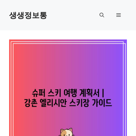
컨
텐
생생정보통
메
츠
로
뉴
건
너
뛰
기