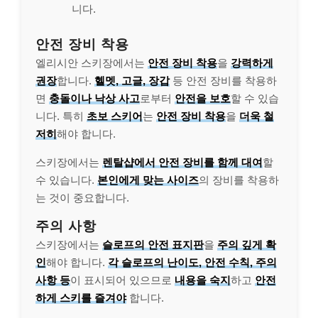
니다.
안전 장비 착용
엘리시안 스키장에서는
안전 장비 착용
을
강력하게
권장
합니다.
헬멧, 고글, 장갑
등 안전 장비를 착용하
면
충돌이나 낙상 사고
로부터
안전을 보호
할 수 있습
니다. 특히
초보 스키어
는
안전 장비 착용
을
더욱 철
저히
해야 합니다.
스키장에서는
렌탈샵에서 안전 장비를 함께 대여
할
수 있습니다.
본인에게 맞는 사이즈
의 장비를 착용하
는 것이 중요합니다.
주의 사항
스키장에서는
슬로프의 안전 표지판
을
주의 깊게 확
인
해야 합니다.
각 슬로프의 난이도, 안전 수칙, 주의
사항 등
이 표시되어 있으므로
내용을 숙지
하고
안전
하게 스키를 즐겨야
합니다.