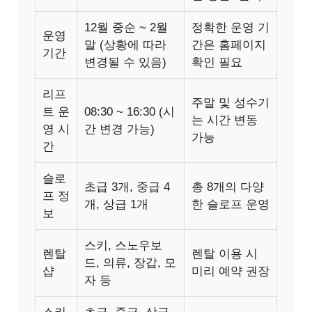
12월 중순 ~ 2월
정확한 운영 기
운영
말 (상황에 따라
간은 홈페이지
기간
변경될 수 있음)
확인 필요
리프
주말 및 성수기
트 운
08:30 ~ 16:30 (시
는 시간 변동
영 시
간 변경 가능)
가능
간
슬로
초급 3개, 중급 4
총 8개의 다양
프 정
개, 상급 1개
한 슬로프 운영
보
스키, 스노우보
렌탈
렌탈 이용 시
드, 의류, 장갑, 모
샵
미리 예약 권장
자 등