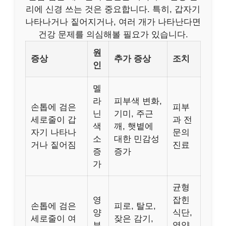
리에 신경 쓰는 것은 중요합니다. 특히, 갑자기
나타나거나 짙어지거나, 여러 개가 나타난다면
건강 문제를 의심해볼 필요가 있습니다.
원
증상
추가 증상
조치
인
멜
라
피부색 변화,
손톱에 검은
피부
닌
기미, 주근
세로줄이 갑
과 전
색
깨, 햇볕에
자기 나타나
문의
소
대한 민감성
거나 짙어짐
진료
증
증가
가
균형
영
잡힌
손톱에 검은
피로, 탈모,
양
식단,
세로줄이 여
잦은 감기,
부
영양