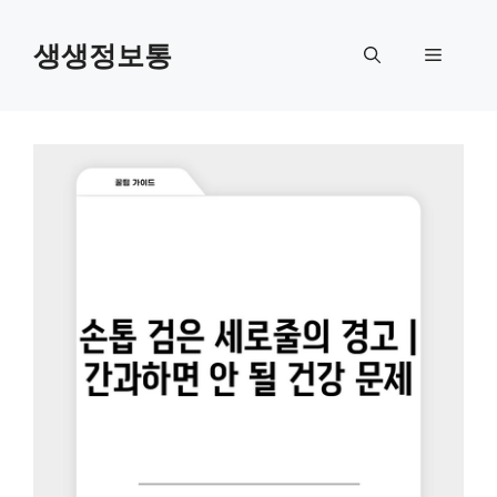
컨
텐
생생정보통
메
츠
로
뉴
건
너
뛰
기