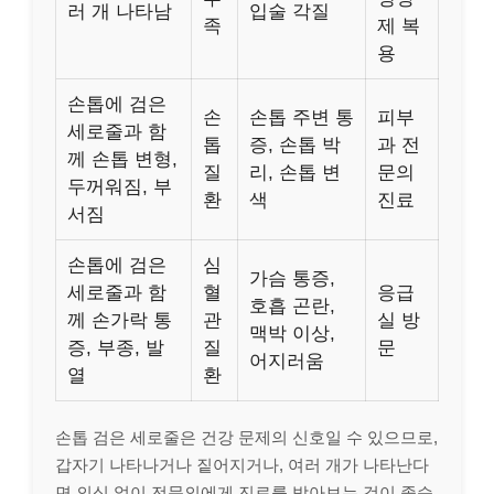
러 개 나타남
입술 각질
족
제 복
용
손톱에 검은
손
손톱 주변 통
피부
세로줄과 함
톱
증, 손톱 박
과 전
께 손톱 변형,
질
리, 손톱 변
문의
두꺼워짐, 부
환
색
진료
서짐
손톱에 검은
심
가슴 통증,
세로줄과 함
혈
응급
호흡 곤란,
께 손가락 통
관
실 방
맥박 이상,
증, 부종, 발
질
문
어지러움
열
환
손톱 검은 세로줄은 건강 문제의 신호일 수 있으므로,
갑자기 나타나거나 짙어지거나, 여러 개가 나타난다
면 의심 없이 전문의에게 진료를 받아보는 것이 좋습