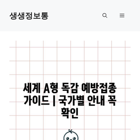
컨
텐
생생정보통
메
츠
로
뉴
건
너
뛰
기