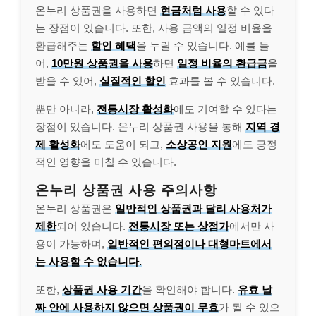
온누리 상품권을 사용하면
현금처럼 사용
할 수 있다
는 장점이 있습니다. 또한, 사용 금액의 일정 비율을
환급해주는
할인 혜택
을 누릴 수 있습니다. 예를 들
어,
10만원 상품권을 사용
하면
일정 비율의 환급금
을
받을 수 있어,
실질적인 할인
효과를 볼 수 있습니다.
뿐만 아니라,
전통시장 활성화
에도 기여할 수 있다는
장점이 있습니다. 온누리 상품권 사용을 통해
지역 경
제 활성화
에도 도움이 되고,
소상공인 지원
에도 긍정
적인 영향을 미칠 수 있습니다.
온누리 상품권 사용 주의사항
온누리 상품권은
일반적인 상품권과 달리 사용처가
제한
되어 있습니다.
전통시장 또는 상점가
에서만 사
용이 가능하며,
일반적인 편의점이나 대형마트에서
는 사용할 수 없습니다.
또한,
상품권 사용 기간
을 확인해야 합니다.
유효 날
짜 안에 사용하지 않으면 상품권이 무효
가 될 수 있으