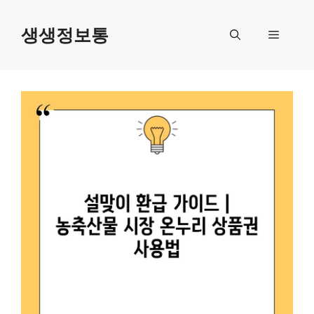
컨
텐
생생정보통
메
츠
로
뉴
건
너
뛰
기