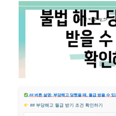
## 버튼 설명: 부당해고 당했을 때, 월급 받을 수
## 부당해고 월급 받기 조건 확인하기