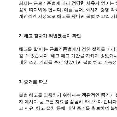
회사는 근로기준법에 따라
정당한 사유
가 없이는 
꼼히 따져봐야 합니다. 예를 들어, 회사가 경영 
개인적인 사정으로 해고를 했다면 불법 해고일 가
2, 해고 절차가 적법했는지 확인
해고를 할 때는
근로기준법
에서 정한 절차를 따라
될 수 있습니다. 해고 예고 기간을 지키지 않았거
대한 소명 기회를 주지 않았다면 불법 해고 가능성
3, 증거를 확보
불법 해고를 입증하기 위해서는
객관적인 증거
가 
자 메시지 등 모든 자료를 꼼꼼히 확보해야 합니다.
고 사유, 해고 절차 등에 대한 증거를 확보하여 