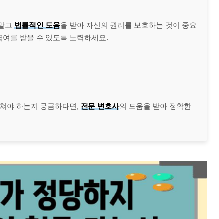
 말고
법률적인 도움
을 받아 자신의 권리를 보호하는 것이 중요
급여를 받을 수 있도록 노력하세요.
거쳐야 하는지 궁금하다면,
전문 변호사
의 도움을 받아 정확한