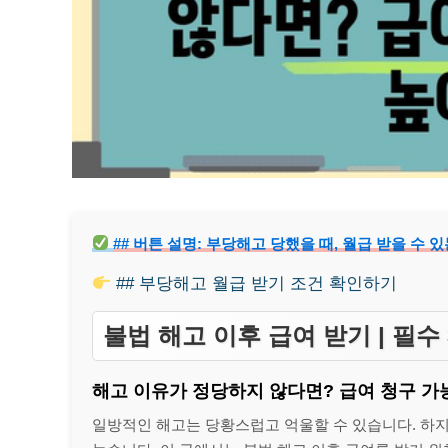
## 버튼 설명: 부당해고 당했을 때, 월급 받을 수
## 부당해고 월급 받기 조건 확인하기
불법 해고 이후 급여 받기 | 필수
해고 이유가 정당하지 않다면? 급여 청구 가
일방적인 해고는 당황스럽고 억울할 수 있습니다. 하지