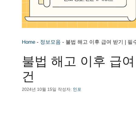
Home
-
정보모음
-
불법 해고 이후 급여 받기 | 필
불법 해고 이후 급여 
건
2024년 10월 15일
작성자:
인포