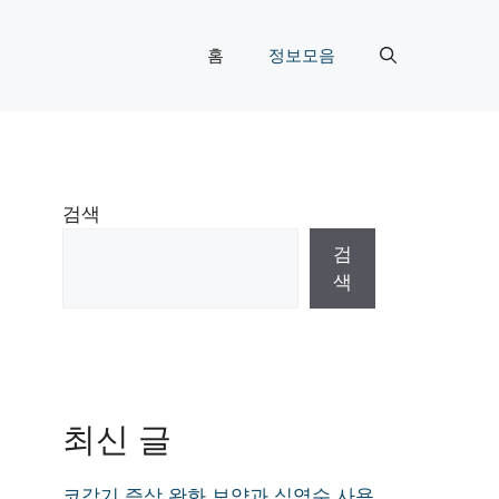
홈
정보모음
검색
검
색
최신 글
코감기 증상 완화 보약과 식염수 사용