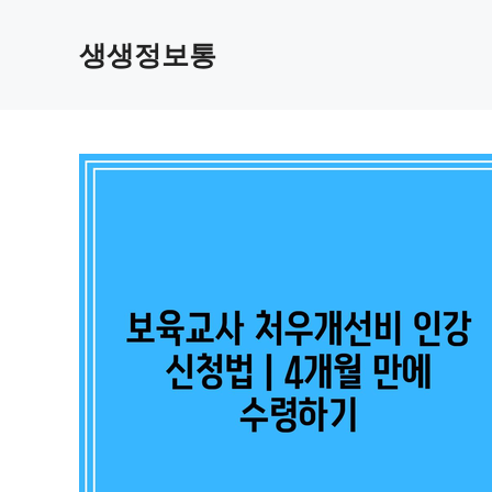
컨
텐
생생정보통
츠
로
건
너
뛰
기