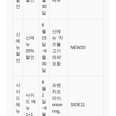
할
할인
월
메뉴
인
30
일
6
월
신메
신
신메
15
뉴 ‘치
메
뉴
일
즈불
뉴
NEW20
20%
~6
고기
할
할인
월
와퍼’
인
30
포함
일
6
사
프렌
월
이
치프
사이
1
드
라이,
드 메
일
메
onion
SIDE11
뉴
~6
뉴
ring,
1+1
월