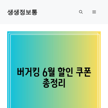
컨
텐
생생정보통
메
츠
로
뉴
건
너
뛰
기