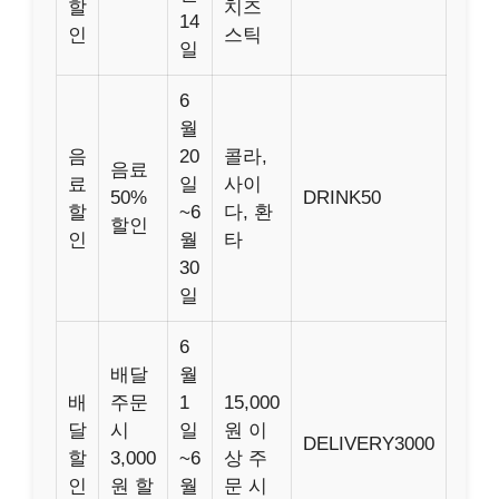
할
치즈
14
인
스틱
일
6
월
음
20
콜라,
음료
료
일
사이
50%
DRINK50
할
~6
다, 환
할인
인
월
타
30
일
6
배달
월
배
주문
1
15,000
달
시
일
원 이
DELIVERY3000
할
3,000
~6
상 주
인
원 할
월
문 시