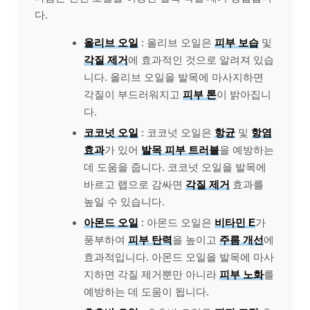
다.
올리브 오일
: 올리브 오일은
피부 보습
및
각질 제거
에 효과적인 것으로 알려져 있습
니다. 올리브 오일을 발목에 마사지하면
각질이 부드러워지고
피부 톤
이 밝아집니
다.
코코넛 오일
: 코코넛 오일은
항균
및
항염
효과
가 있어
발목 피부 트러블
을 예방하는
데 도움을 줍니다. 코코넛 오일을 발목에
바르고 랩으로 감싸면
각질 제거
효과를
높일 수 있습니다.
아몬드 오일
: 아몬드 오일은
비타민 E
가
풍부하여
피부 탄력
을 높이고
주름 개선
에
효과적입니다. 아몬드 오일을 발목에 마사
지하면 각질 제거뿐만 아니라
피부 노화
를
예방하는 데 도움이 됩니다.