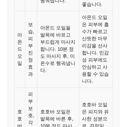
헹궈냅니다.
좋습니다.
아몬드 오일
보
은 피부에 흡
아몬드 오일을
습,
수가 빠르고
아
발목에 바르고
피
산뜻한 마무
몬
부드럽게 마사지
부
리감을 선사
드
합니다. 10분 정
진
합니다. 민감
오
도 마사지 후, 미
정
성 피부에도
일
온수로 헹궈냅니
효
안심하고 사
다.
과
용할 수 있습
니다.
피
부
호호바 오일
보
호
호호바 오일은
은 피지와 유
호,
호
발목에 바른 후,
사한 성분으
각
바
10분 정도 마사
로, 끈적임