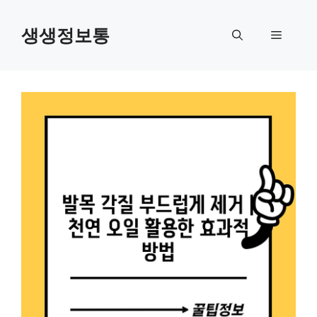
컨
텐
생생정보통
메
츠
로
뉴
건
너
뛰
기