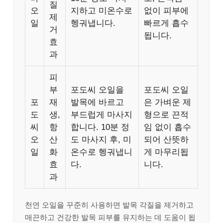
질
오
지하고 미온수로
없이 피부에
제
일
헹궈냅니다.
빠르게 흡수
거
됩니다.
효
과
피
부
포도씨 오일을
포도씨 오일
포
재
발목에 바르고
은 가벼운 제
도
생,
부드럽게 마사지
형으로 끈적
씨
항
합니다. 10분 정
임 없이 흡수
오
산
도 마사지 후, 미
되어 산뜻하
일
화
온수로 헹궈냅니
게 마무리됩
효
다.
니다.
과
천연 오일을 꾸준히 사용하면 발목 각질을 제거하고
매끈하고 건강한 발목 피부를 유지하는 데 도움이 됩