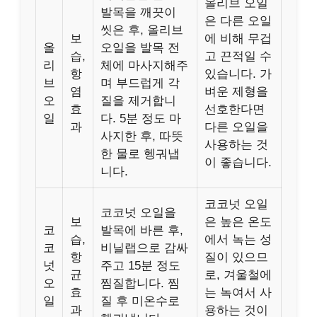
올리브 오일
발목을 깨끗이
은 다른 오일
씻은 후, 올리브
보
에 비해 무겁
올
오일을 발목 전
습,
고 끈적일 수
리
체에 마사지해주
항
있습니다. 가
브
며 부드럽게 각
염
벼운 제형을
오
질을 제거합니
효
선호한다면
일
다. 5분 정도 마
과
다른 오일을
사지한 후, 따뜻
사용하는 것
한 물로 헹궈냅
이 좋습니다.
니다.
코코넛 오일
코코넛 오일을
보
은 높은 온도
코
발목에 바른 후,
습,
에서 녹는 성
코
비닐랩으로 감싸
항
질이 있으므
넛
주고 15분 정도
균
로, 겨울철에
오
찜질합니다. 찜
효
는 녹여서 사
일
질 후 미온수로
과
용하는 것이