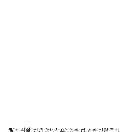
발목 각질
, 신경 쓰이시죠? 잦은 굽 높은 신발 착용