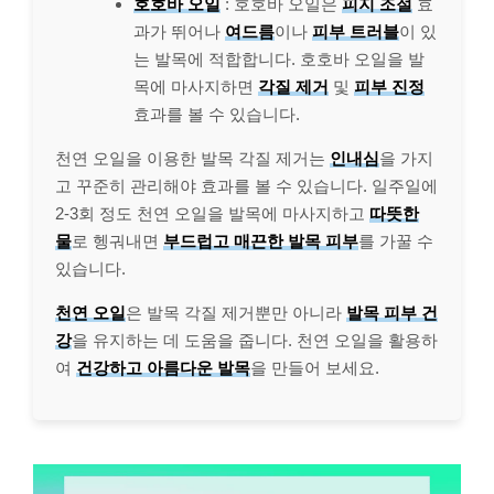
호호바 오일
: 호호바 오일은
피지 조절
효
과가 뛰어나
여드름
이나
피부 트러블
이 있
는 발목에 적합합니다. 호호바 오일을 발
목에 마사지하면
각질 제거
및
피부 진정
효과를 볼 수 있습니다.
천연 오일을 이용한 발목 각질 제거는
인내심
을 가지
고 꾸준히 관리해야 효과를 볼 수 있습니다. 일주일에
2-3회 정도 천연 오일을 발목에 마사지하고
따뜻한
물
로 헹궈내면
부드럽고 매끈한 발목 피부
를 가꿀 수
있습니다.
천연 오일
은 발목 각질 제거뿐만 아니라
발목 피부 건
강
을 유지하는 데 도움을 줍니다. 천연 오일을 활용하
여
건강하고 아름다운 발목
을 만들어 보세요.