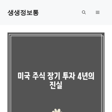
컨
텐
생생정보통
메
츠
로
뉴
건
너
뛰
기