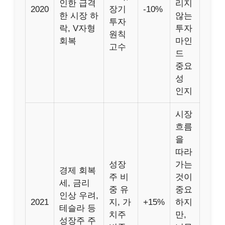
인한 급격
리지
2020
장기
-10%
한 시장 하
않는
투자
락, V자형
투자
원칙
회복
마인
고수
드
중요
성
인지
시장
흐름
을
따라
성장
가는
경제 회복
주 비
것이
세, 금리
중 유
중요
인상 우려,
2021
지, 가
+15%
하지
테슬라 등
치주
만,
성장주 주