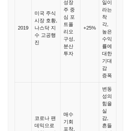
성장
일이
주 중
라는
미국 주식
심 포
착
시장 호황,
트폴
각,
2019
나스닥 지
+25%
리오
높은
수 고공행
구성,
수익
진
분산
률에
투자
대한
기대
감
증폭
변동
성의
힘을
실
매수
코로나 팬
감,
기회
데믹으로
흔들
포착,