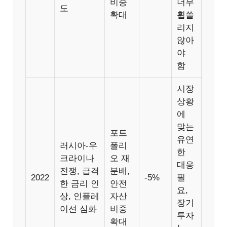
비중
너무
도
확대
휩쓸
리지
않아
야
함
시장
상황
에
맞는
포트
유연
러시아-우
폴리
한
크라이나
오 재
대응
전쟁, 급격
분배,
2022
-5%
필
한 금리 인
안전
요,
상, 인플레
자산
장기
이션 심화
비중
투자
확대