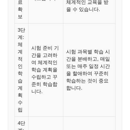
료
체계적인 교육을 받
확
을 수 있습니다.
보
3단
계:
체
시험 준비 기
계
시험 과목별 학습 시
간을 고려하
적
간을 분배하고, 매일
여 체계적인
인
또는 매주 일정 시간
학습 계획을
학
을 할애하여 꾸준히
수립하고 꾸
습
학습하는 것이 중요
준히 학습합
계
합니다.
니다.
획
수
립
4단