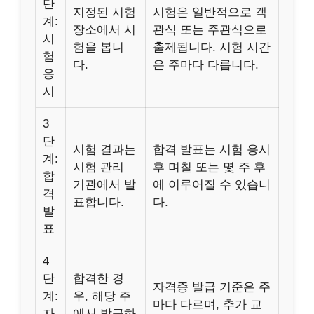
단
지정된 시험
시험은 일반적으로 객
계:
장소에서 시
관식 또는 주관식으로
시
험을 봅니
출제됩니다. 시험 시간
험
다.
은 주마다 다릅니다.
응
시
3
단
시험 결과는
합격 발표는 시험 응시
계:
시험 관리
후 며칠 또는 몇 주 후
합
기관에서 발
에 이루어질 수 있습니
격
표합니다.
다.
발
표
4
단
합격한 경
자격증 발급 기준은 주
계:
우, 해당 주
마다 다르며, 추가 교
자
에서 발급하