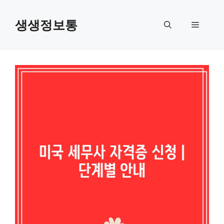
컨
텐
생생정보통
메
츠
로
뉴
건
너
뛰
기