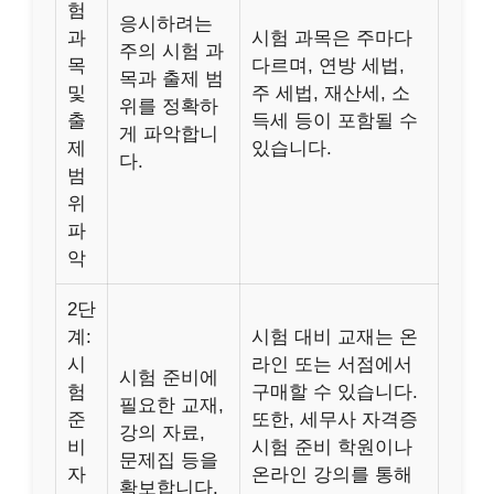
험
응시하려는
과
시험 과목은 주마다
주의 시험 과
목
다르며, 연방 세법,
목과 출제 범
및
주 세법, 재산세, 소
위를 정확하
출
득세 등이 포함될 수
게 파악합니
제
있습니다.
다.
범
위
파
악
2단
계:
시험 대비 교재는 온
시
라인 또는 서점에서
시험 준비에
험
구매할 수 있습니다.
필요한 교재,
준
또한, 세무사 자격증
강의 자료,
비
시험 준비 학원이나
문제집 등을
자
온라인 강의를 통해
확보합니다.