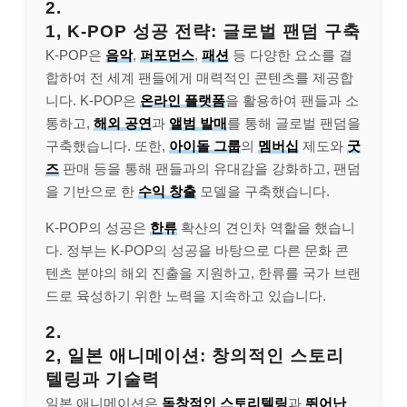
2.
1, K-POP 성공 전략: 글로벌 팬덤 구축
K-POP은
음악
,
퍼포먼스
,
패션
등 다양한 요소를 결
합하여 전 세계 팬들에게 매력적인 콘텐츠를 제공합
니다. K-POP은
온라인 플랫폼
을 활용하여 팬들과 소
통하고,
해외 공연
과
앨범 발매
를 통해 글로벌 팬덤을
구축했습니다. 또한,
아이돌 그룹
의
멤버십
제도와
굿
즈
판매 등을 통해 팬들과의 유대감을 강화하고, 팬덤
을 기반으로 한
수익 창출
모델을 구축했습니다.
K-POP의 성공은
한류
확산의 견인차 역할을 했습니
다. 정부는 K-POP의 성공을 바탕으로 다른 문화 콘
텐츠 분야의 해외 진출을 지원하고, 한류를 국가 브랜
드로 육성하기 위한 노력을 지속하고 있습니다.
2.
2, 일본 애니메이션: 창의적인 스토리
텔링과 기술력
일본 애니메이션은
독창적인 스토리텔링
과
뛰어난