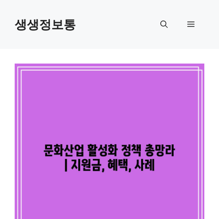
컨
텐
생생정보통
메
츠
로
뉴
건
너
뛰
기