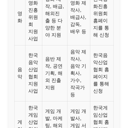
영화
영화 제
작, 배급,
화진흥
진흥
작사,
영
해외진
위원회
위원
배급사,
화
출 등 다
홈페이
회
감독,
양한 분
지를 통
지원
배우 등
야 지원
해 신청
사업
음악 제
한국
한국음
음반 제
작사,
음악
악산업
작, 공연
음악 기
음
산업
협회 홈
기획, 해
획사,
악
협회
페이지
외 진출
가수,
지원
를 통해
지원
작곡가
사업
신청
등
한국
한국게
게임 개
게임 개
게임
임산업
발, 마케
발사,
게
산업
협회 홈
팅, 해외
게임 서