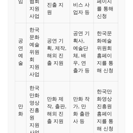
임
협회
페이지
진출 지
비스 사
지원
를 통해
원
업자 등
사업
신청
한국
공연 기
한국문
문화
공
공연 기
획사,
화예술
예술
연
획, 제작,
예술단
위원회
위원
예
해외 진
체, 배
홈페이
회
술
출 지원
우, 연
지를 통
지원
출가 등
해 신청
사업
한국
한국만
만화
만화 제
만화 작
화영상
영상
만
작, 출판,
가, 만
진흥원
진흥
화
해외 진
화 출판
홈페이
원
출 지원
사 등
지를 통
지원
해 신청
사업