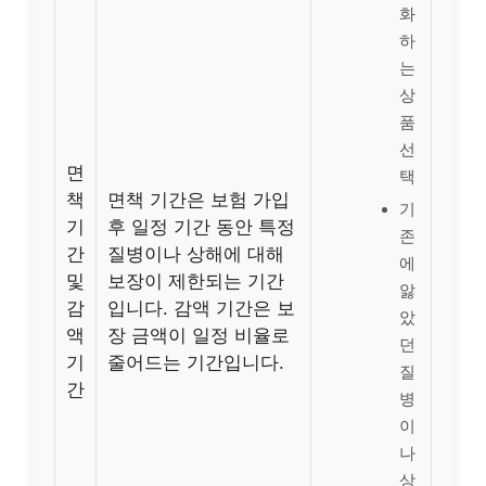
화
하
는
상
품
선
면
택
책
면책 기간은 보험 가입
기
기
후 일정 기간 동안 특정
존
간
질병이나 상해에 대해
에
및
보장이 제한되는 기간
앓
감
입니다. 감액 기간은 보
았
액
장 금액이 일정 비율로
던
기
줄어드는 기간입니다.
질
간
병
이
나
상