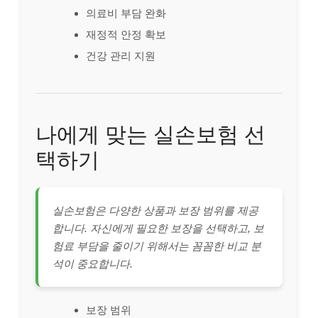
의료비 부담 완화
재정적 안정 확보
건강 관리 지원
나에게 맞는 실손보험 선
택하기
실손보험은 다양한 상품과 보장 범위를 제공
합니다. 자신에게 필요한 보장을 선택하고, 보
험료 부담을 줄이기 위해서는 꼼꼼한 비교 분
석이 중요합니다.
보장 범위