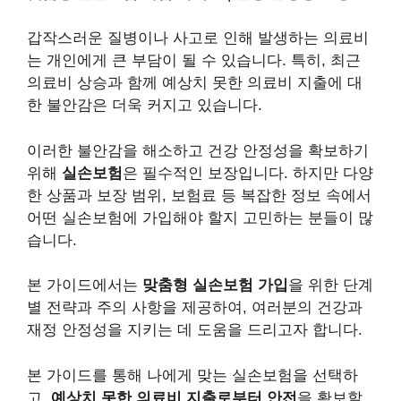
갑작스러운 질병이나 사고로 인해 발생하는 의료비
는 개인에게 큰 부담이 될 수 있습니다. 특히, 최근
의료비 상승과 함께 예상치 못한 의료비 지출에 대
한 불안감은 더욱 커지고 있습니다.
이러한 불안감을 해소하고 건강 안정성을 확보하기
위해
실손보험
은 필수적인 보장입니다. 하지만 다양
한 상품과 보장 범위, 보험료 등 복잡한 정보 속에서
어떤 실손보험에 가입해야 할지 고민하는 분들이 많
습니다.
본 가이드에서는
맞춤형 실손보험 가입
을 위한 단계
별 전략과 주의 사항을 제공하여, 여러분의 건강과
재정 안정성을 지키는 데 도움을 드리고자 합니다.
본 가이드를 통해 나에게 맞는 실손보험을 선택하
고,
예상치 못한 의료비 지출로부터 안전
을 확보할