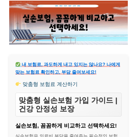
내 보험료, 과도하게 내고 있지는 않나요? 나에게
맞는 보험료 확인하고, 부담 줄여보세요!
맞춤형 보험료 계산하기
맞춤형 실손보험 가입 가이드 |
건강 안정성 보장
실손보험, 꼼꼼하게 비교하고 선택하세요!
실손보험은 의료비 부담을 줄여주는 필수적인 보험