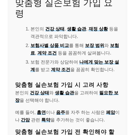
맞춤형 실손보험 가입 요
령
본인의
건강 상태
,
생활 습관
,
재정 상황
등을
객관적으로 파악합니다.
보험사별 상품 비교
를 통해
보장 범위
와
보험
료
,
계약 조건
등을 꼼꼼하게 살펴봅니다.
보험 전문가와 상담하여
나에게 맞는 보장 설
계
를 받고
계약 조건
을 꼼꼼히 확인합니다.
맞춤형 실손보험 가입 시 고려 사항
본인의
건강 상태
와
생활 습관
을 고려하여
필요한 보
장
을 선택해야 합니다.
예를 들어,
흡연
이나
음주
를 자주 하는 사람은
폐암
이
나
간암
관련
특약
을 추가하는 것이 좋습니다.
맞춤형 실손보험 가입 전 확인해야 할