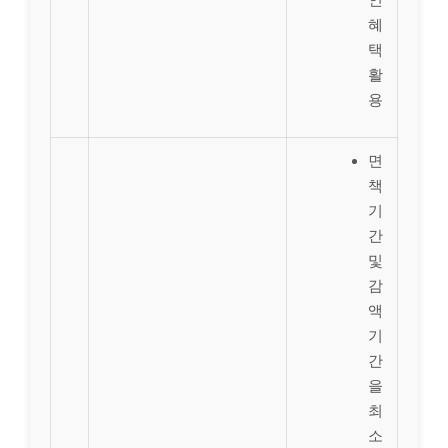
혜
택
활
용
면
책
기
간
및
감
액
기
간
을
최
소