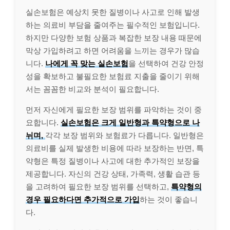
실손보험은 예상치 못한 질병이나 사고로 인해 발생
하는 의료비 부담을 줄여주는 필수적인 보험입니다.
하지만 다양한 보험 상품과 복잡한 보장 내용 때문에
막상 가입하려고 하면 어려움을 느끼는 경우가 많습
니다.
나에게 꼭 맞는 실손보험
을 선택하여 건강 안정
성을 확보하고 불필요한 보험료 지출을 줄이기 위해
서는 꼼꼼한 비교와 분석이 필요합니다.
먼저 자신에게 필요한 보장 범위를 파악하는 것이 중
요합니다.
실손보험은 크게 일반형과 특약형으로 나
뉘며,
각각 보장 범위와 보험료가 다릅니다. 일반형은
의료비를 실제 발생한 비용에 따라 보장하는 반면, 특
약형은 특정 질병이나 사고에 대한 추가적인 보장을
제공합니다. 자신의 건강 상태, 가족력, 생활 습관 등
을 고려하여 필요한 보장 범위를 선택하고,
특약형의
경우 필요하다면 추가적으로 가입
하는 것이 좋습니
다.