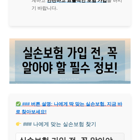
계하고
안전하고 효율적인 보험 가입
을 하시
기 바랍니다.
### 버튼 설명: 나에게 딱 맞는 실손보험, 지금 바
로 찾아보세요!
### 나에게 맞는 실손보험 찾기