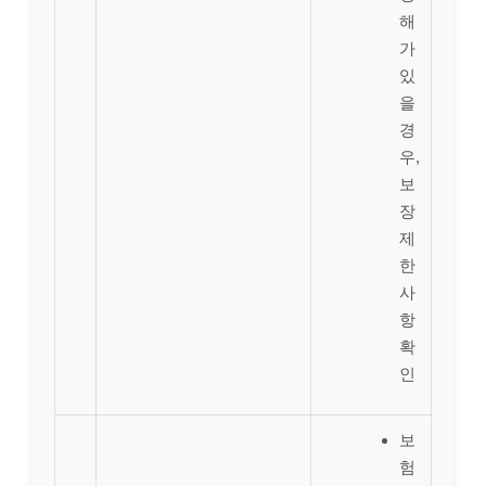
해
가
있
을
경
우,
보
장
제
한
사
항
확
인
보
험