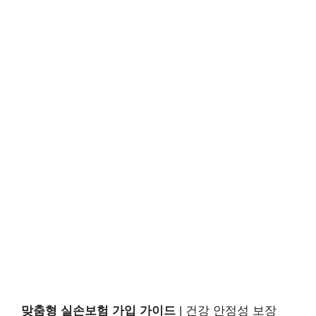
맞춤형 실손보험 가입 가이드
| 건강 안정성 보장