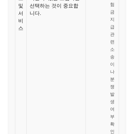
험
및
선택하는 것이 중요합
금
서
니다.
지
비
급
스
관
련
소
송
이
나
분
쟁
발
생
여
부
확
인