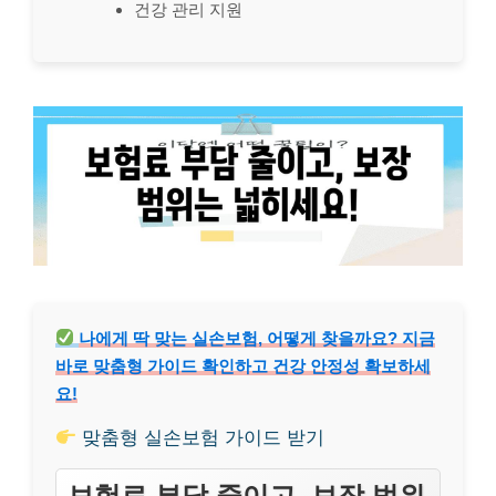
건강 관리 지원
나에게 딱 맞는 실손보험, 어떻게 찾을까요? 지금
바로 맞춤형 가이드 확인하고 건강 안정성 확보하세
요!
맞춤형 실손보험 가이드 받기
보험료 부담 줄이고, 보장 범위