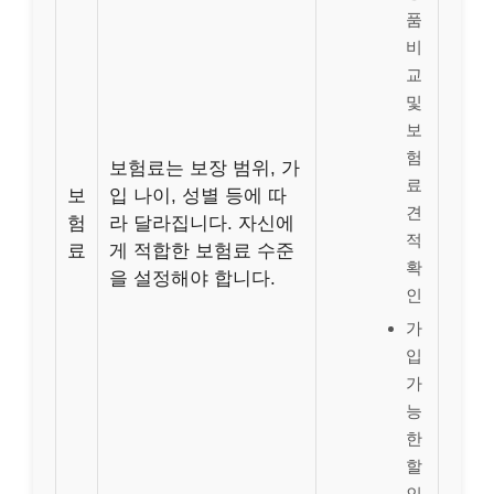
품
비
교
및
보
험
보험료는 보장 범위, 가
료
보
입 나이, 성별 등에 따
견
험
라 달라집니다. 자신에
적
료
게 적합한 보험료 수준
확
을 설정해야 합니다.
인
가
입
가
능
한
할
인