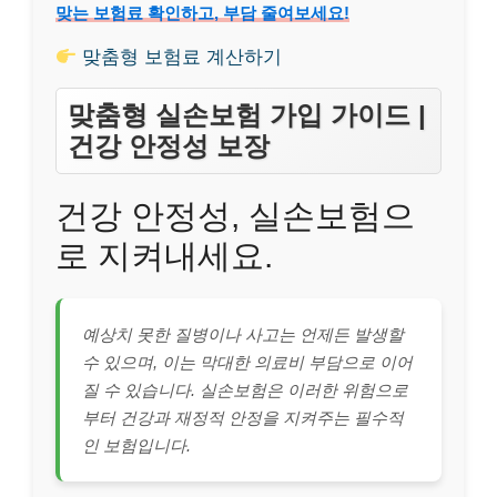
맞는 보험료 확인하고, 부담 줄여보세요!
맞춤형 보험료 계산하기
맞춤형 실손보험 가입 가이드 |
건강 안정성 보장
건강 안정성, 실손보험으
로 지켜내세요.
예상치 못한 질병이나 사고는 언제든 발생할
수 있으며, 이는 막대한 의료비 부담으로 이어
질 수 있습니다. 실손보험은 이러한 위험으로
부터 건강과 재정적 안정을 지켜주는 필수적
인 보험입니다.