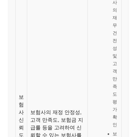
사
의
재
무
건
전
성
및
고
객
만
족
도
보
평
험
가
사
보험사의 재정 안정성,
확
신
고객 만족도, 보험금 지
인
뢰
급률 등을 고려하여 신
보
도
뢰할 수 있는 보험사를