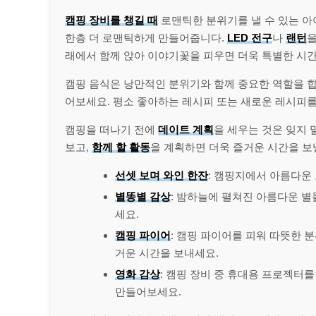
캠핑 장비를 챙길 때
로맨틱한 분위기를 낼 수 있는 아
한층 더 로맨틱하게 만들어줍니다.
LED 전구
나
랜턴
을
래에서 함께 앉아 이야기꽃을 피우면 더욱 특별한 시간
캠핑 음식은 낭만적인 분위기와 함께 중요한 역할을 
어보세요. 평소 좋아하는 레시피 또는 새로운 레시피를
캠핑을 떠나기 전에
데이트 계획
을 세우는 것은 잊지 
보고,
함께 할 활동
을 계획하면 더욱 즐거운 시간을 보
선셋 보며 와인 한잔
: 캠핑지에서 아름다운
별똥별 감상
: 밤하늘에 펼쳐진 아름다운 
세요.
캠핑 파이어
: 캠핑 파이어를 피워 따뜻한
거운 시간을 보내세요.
영화 감상
: 캠핑 장비 중 휴대용 프로젝터
만들어보세요.