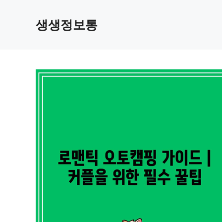
컨
텐
생생정보통
츠
로
건
너
뛰
기