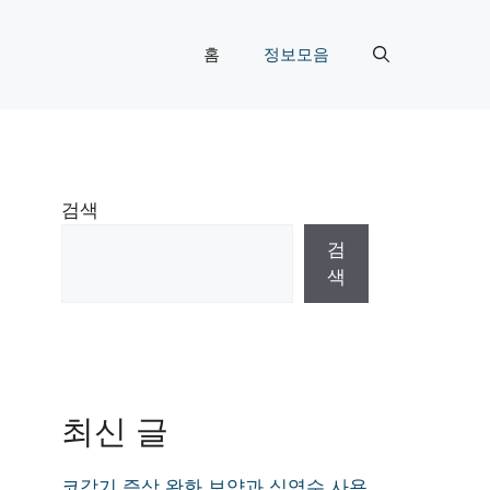
홈
정보모음
검색
검
색
최신 글
코감기 증상 완화 보약과 식염수 사용