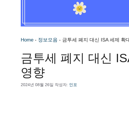
Home
-
정보모음
-
금투세 폐지 대신 ISA 세제 확
금투세 폐지 대신 IS
영향
2024년 08월 26일
작성자:
인포