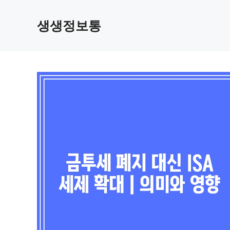
컨
텐
생생정보통
츠
로
건
너
뛰
기