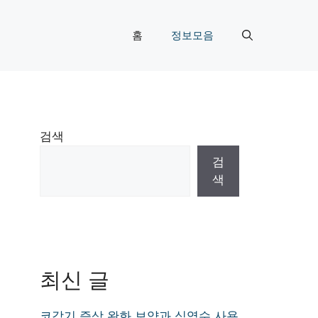
홈
정보모음
검색
검
색
최신 글
코감기 증상 완화 보약과 식염수 사용