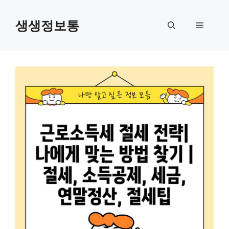
컨
텐
생생정보통
메
츠
로
뉴
건
너
뛰
기