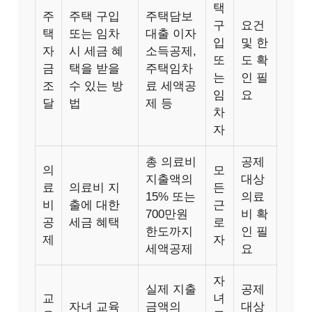
택
주
주택 구입
주택담보
구
요건
택
또는 임차
대출 이자
입
및 한
자
시 세금 혜
소득공제,
또
도 확
금
택을 받을
주택임차
는
인 필
조
수 있는 방
료 세액공
임
요
달
법
제 등
차
자
총 의료비
공제
의
모
지출액의
대상
료
의료비 지
든
15% 또는
의료
비
출에 대한
근
700만원
비 확
공
세금 혜택
로
한도까지
인 필
제
자
세액공제
요
자
실제 지출
공제
교
녀
자녀 교육
금액의
대상