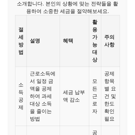
소개합니다. 본인의 상황에 맞는 전략들을 활
용하여 소중한 세금을 절약해보세요.
활
절
용
세
가
주의
설명
혜택
방
능
사항
법
대
상
근로소득에
공제
서 일정 금
모
항목
소
액을 공제
든
별 요
득
세금 납부
하여 과세
근
건 및
공
액 감소
대상 소득
로
한도
제
을 줄이는
자
확인
방법
필요
공