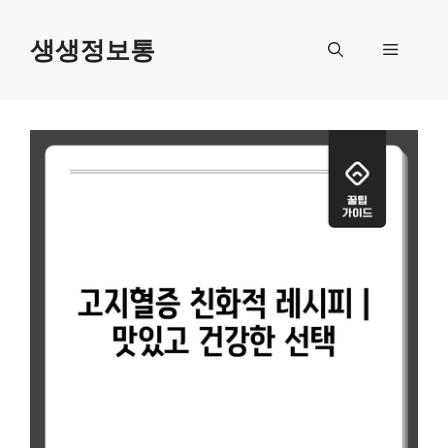
컨
텐
생생정보통
메
츠
로
뉴
건
너
뛰
기