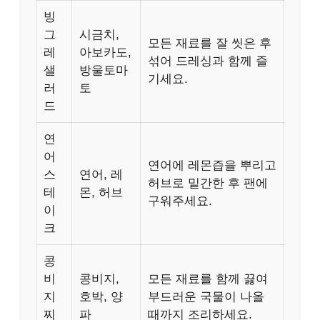
빙
그
시금치,
모든 재료를 잘 씻은 후
레
아보카도,
섞어 드레싱과 함께 즐
샐
방울토마
기세요.
러
토
드
연
어
연어에 레몬즙을 뿌리고
스
연어, 레
허브로 밑간한 후 팬에
테
몬, 허브
구워주세요.
이
크
콩
비
콩비지,
모든 재료를 함께 끓여
지
호박, 양
부드러운 국물이 나올
찌
파
때까지 조리하세요.