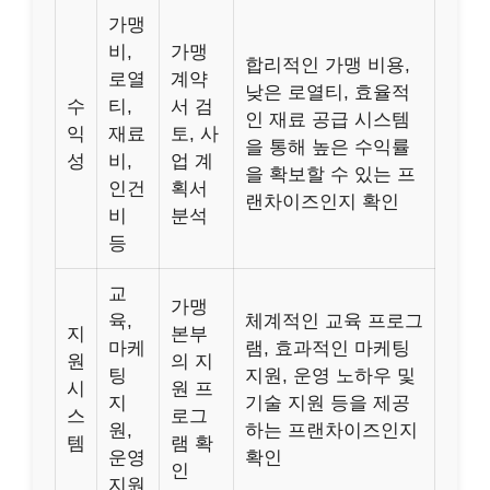
가맹
비,
가맹
합리적인 가맹 비용,
로열
계약
낮은 로열티, 효율적
수
티,
서 검
인 재료 공급 시스템
익
재료
토, 사
을 통해 높은 수익률
성
비,
업 계
을 확보할 수 있는 프
인건
획서
랜차이즈인지 확인
비
분석
등
교
가맹
육,
체계적인 교육 프로그
지
본부
마케
램, 효과적인 마케팅
원
의 지
팅
지원, 운영 노하우 및
시
원 프
지
기술 지원 등을 제공
스
로그
원,
하는 프랜차이즈인지
템
램 확
운영
확인
인
지원