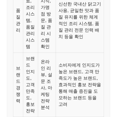
료,
시식,
신선한 국내산 닭고기
조리
가맹
품
사용, 균일한 맛과 품
시스
점 방
질
질 유지를 위한 체계
템,
문, 품
관
적인 조리 시스템, 품
품질
질 관
리
질 관리 전문 인력 배
관리
리 시
치 등을 확인
시스
스템
템
확인
브랜
온라
드
소비자에게 인지도가
브
인 리
인지
높은 브랜드, 고객 만
랜
뷰, 설
도,
족도가 높은 브랜드,
드
문 조
고객
효과적인 홍보 전략을
경
사, 마
만족
통해 매출 증진을 도
쟁
케팅
도,
모하는 브랜드 등을
력
전략
홍보
고려
분석
전략