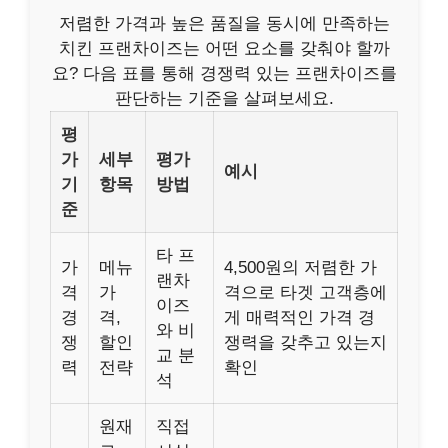
저렴한 가격과 높은 품질을 동시에 만족하는
치킨 프랜차이즈는 어떤 요소를 갖춰야 할까
요? 다음 표를 통해 경쟁력 있는 프랜차이즈를
판단하는 기준을 살펴보세요.
평
가
세부
평가
예시
기
항목
방법
준
타 프
가
메뉴
4,500원의 저렴한 가
랜차
격
가
격으로 타겟 고객층에
이즈
경
격,
게 매력적인 가격 경
와 비
쟁
할인
쟁력을 갖추고 있는지
교 분
력
전략
확인
석
원재
직접