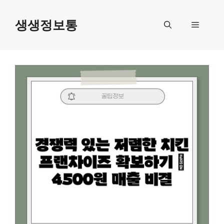
컨
텐
생생정보통
메
츠
로
뉴
건
너
뛰
기