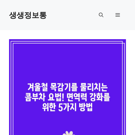
컨
텐
생생정보통
메
츠
로
뉴
건
너
뛰
기