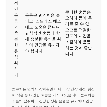
적
인
무리한 운동은
운
운동은 면역력을 높
오히려 몸에 무
동
이고, 스트레스 해소
리를 줄 수 있
과
에도 도움을 줍니다.
으므로 적절한
충
규칙적인 운동과 함
강도와 시간을
분
께 충분한 휴식을 취
조절하여 운동
한
하여 건강을 유지해
하는 것이 좋습
휴
야 합니다.
니다.
식
취
하
기
콤부차는 면역력 강화뿐만 아니라 장 건강 개선, 항산
화 작용 등 다양한 효능을 가지고 있습니다. 콤부차를
꾸준히 섭취하고 건강한 생활 습관을 유지하여 건강
하고 활기찬 겨울을 보내세요!