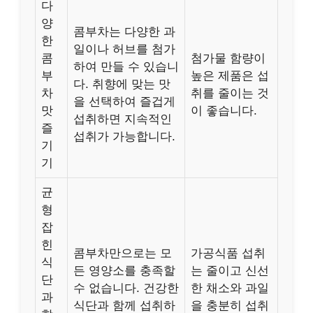
다
양
콤부차는 다양한 과
한
일이나 허브를 첨가
콤
첨가물 함량이
하여 만들 수 있습니
부
높은 제품은 섭
다. 취향에 맞는 맛
차
취를 줄이는 것
을 선택하여 즐겁게
맛
이 좋습니다.
섭취하면 지속적인
즐
섭취가 가능합니다.
기
기
균
형
잡
힌
콤부차만으로는 모
가공식품 섭취
식
든 영양소를 충족할
는 줄이고 신선
단
수 없습니다. 건강한
한 채소와 과일
과
식단과 함께 섭취하
을 충분히 섭취