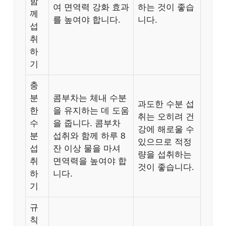
함
여 면역력 강화 효과
하는 것이 좋습
께
를 높여야 합니다.
니다.
섭
취
하
기
충
분
콤부차는 체내 수분
과도한 수분 섭
한
을 유지하는 데 도움
취는 오히려 건
수
을 줍니다. 콤부차
강에 해로울 수
분
섭취와 함께 하루 8
있으므로 적정
섭
잔 이상 물을 마셔
량을 섭취하는
취
면역력을 높여야 합
것이 좋습니다.
하
니다.
기
규
칙