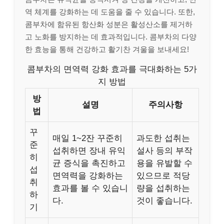
역 체계를 강화하는 데 도움을 줄 수 있습니다. 또한,
콤부차에 함유된 항산화 성분은 활성산소를 제거하
고 노화를 방지하는 데 효과적입니다. 콤부차의 다양
한 효능을 통해 건강하고 활기찬 겨울을 보내세요!
콤부차의 면역력 강화 효과를 극대화하는 5가
지 방법
방
설명
주의사항
법
꾸
매일 1~2잔 꾸준히
과도한 섭취는
준
섭취하면 장내 유익
설사 등의 부작
히
균 증식을 촉진하고
용을 유발할 수
섭
면역력을 강화하는
있으므로 적당
취
효과를 볼 수 있습니
량을 섭취하는
하
다.
것이 좋습니다.
기