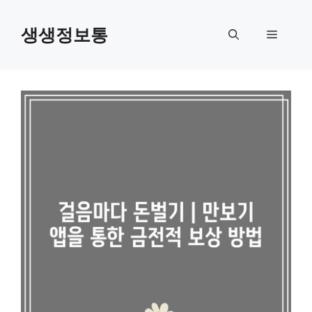
컨
텐
생생정보통
메
츠
로
뉴
건
너
뛰
기