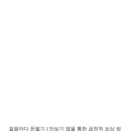
걸음마다 돈벌기 | 만보기 앱을 통한 금전적 보상 방