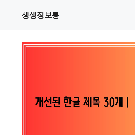
컨
텐
생생정보통
츠
로
건
너
뛰
기