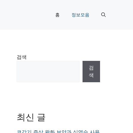
홈
정보모음
검색
검
색
최신 글
코감기 증상 완화 보약과 식염수 사용