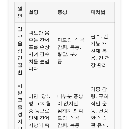
원
설명
증상
대처법
인
알
과도한 음
코
금주, 간
주는 간세
피로감, 식욕
올
기능 개
포를 손상
감퇴, 복통,
성
선제 복
시켜 간수
황달, 붓기
간
용, 간 건
치를 높입
등
질
강 관리
니다.
환
비
체중 감
알
비만, 당뇨
대부분 증상
량, 규칙
코
병, 고지혈
이 없지만,
적인 운
올
증 등으로
심해지면 피
동, 건강
성
인해 간에
로감, 식욕
한 식습
지
지방이 축
감퇴, 복통
관 유지,
방