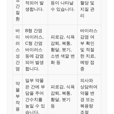
적되어 발
등이 나타날
혈당 및
간
생합니다.
수 있습니다.
지질 관
질
리
환
바
B형 간염
바이러스
이
바이러스,
피로감, 식욕
감염 여
러
C형 간염
감퇴, 복통,
부 확인
스
바이러스
황달, 붓기,
및 적절
성
등에 감염
소변 색깔 변
한 치료,
간
되어 발생
화 등
예방 접
염
합니다.
종
일부 약물
의사와
약
은 간에 부
피로감, 식욕
상담하여
물
담을 주어
감퇴, 복통,
약물 변
부
간수치를
황달, 붓기
경 또는
작
높일 수 있
등
복용량
용
습니다.
조절