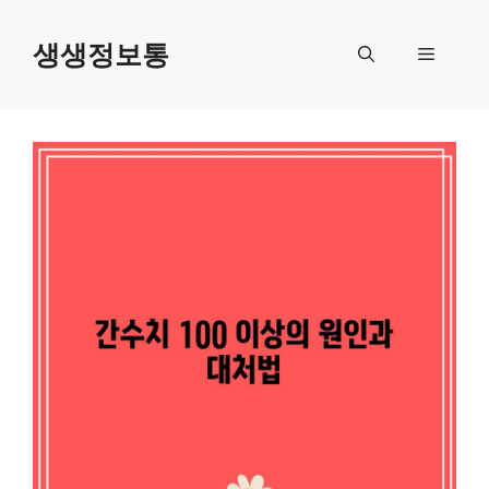
컨
텐
생생정보통
메
츠
로
뉴
건
너
뛰
기